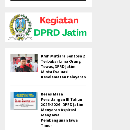
V
i
d
e
o
KMP Mutiara Sentosa 2
Terbakar Lima Orang
Tewas, DPRD Jatim
Minta Evaluasi
Keselamatan Pelayaran
Reses Masa
Persidangan III Tahun
2025-2026: DPRD Jatim
Menyerap Aspirasi
Mengawal
Pembangunan Jawa
Timur