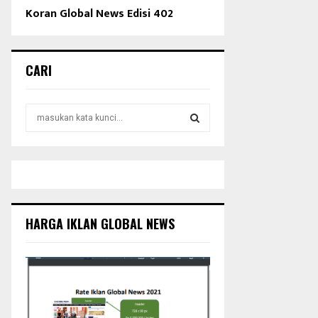
Koran Global News Edisi 402
CARI
S
e
a
S
r
c
E
h
f
A
o
HARGA IKLAN GLOBAL NEWS
r
R
:
C
H