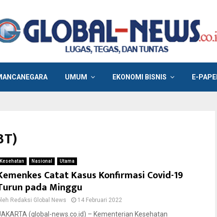
MANCANEGARA
UMUM
EKONOMI BISNIS
E-PAPE
3T)
Kesehatan
Nasional
Utama
Kemenkes Catat Kasus Konfirmasi Covid-19
Turun pada Minggu
oleh
Redaksi Global News
14 Februari 2022
JAKARTA (global-news.co.id) – Kementerian Kesehatan