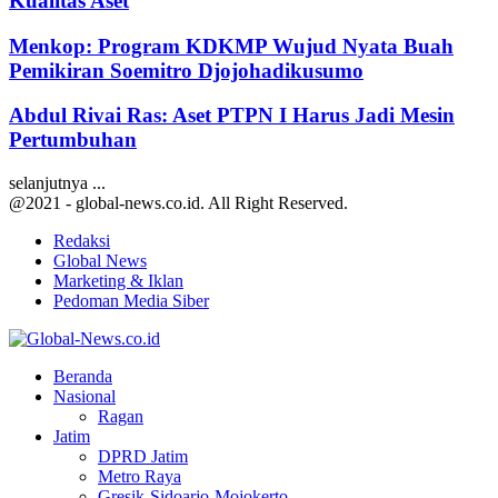
Kualitas Aset
Menkop: Program KDKMP Wujud Nyata Buah
Pemikiran Soemitro Djojohadikusumo
Abdul Rivai Ras: Aset PTPN I Harus Jadi Mesin
Pertumbuhan
selanjutnya ...
@2021 - global-news.co.id. All Right Reserved.
Redaksi
Global News
Marketing & Iklan
Pedoman Media Siber
Facebook
Twitter
Youtube
Beranda
Nasional
Ragan
Jatim
DPRD Jatim
Metro Raya
Gresik-Sidoarjo-Mojokerto