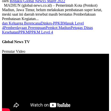
oleh
Redaksi Global News
5 Maret 2022
MADIUN (global-news.co.id) – Pemerintah Kota (Pemkot)
Madiun, Jawa Timur, belum melakukan pembatasan super ketat,
meski saat ini daerah tersebut masih berstatus Pemberlakuan
Pembatasan Kegiatan...
dan Keluarga Berencana
Dinkes-PPKB
Masuk Level
4
Pemberdayaan Perempuan
Pemkot Madiun
Petugas Dinas
Kesehatan
PPKM
PPKM Level 4
Global News TV
Pemutar Video