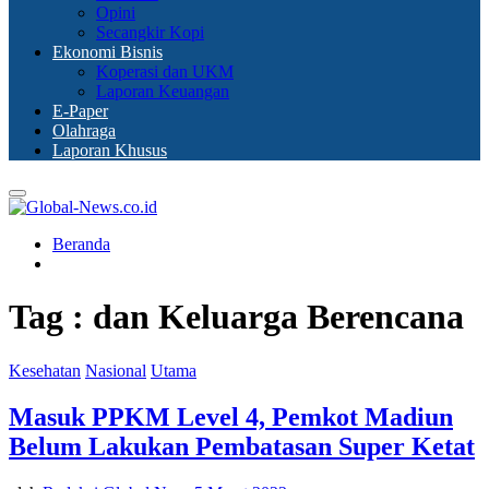
Opini
Secangkir Kopi
Ekonomi Bisnis
Koperasi dan UKM
Laporan Keuangan
E-Paper
Olahraga
Laporan Khusus
Primary
Menu
Beranda
Tag : dan Keluarga Berencana
Kesehatan
Nasional
Utama
Masuk PPKM Level 4, Pemkot Madiun
Belum Lakukan Pembatasan Super Ketat