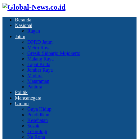
Beranda
Nasional
Ragan
Jatim
DPRD Jatim
Metro Raya
Gresik-Sidoarjo-Mojokerto
Malang Raya
Tapal Kuda
Jember Raya
Madura
Mataraman
Pantura
Politik
Mancanegara
Umum
Gaya Hidup
Pendidikan
Kesehatan
Sosok
Teknologi
Na Rona