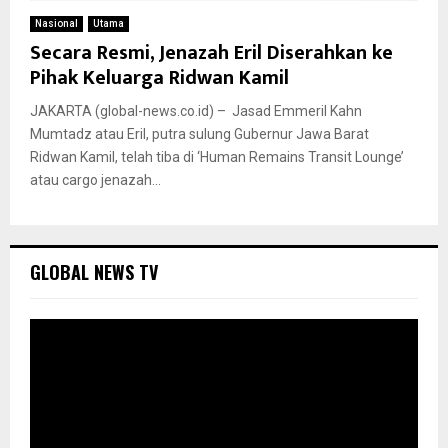
Nasional
Utama
Secara Resmi, Jenazah Eril Diserahkan ke
Pihak Keluarga Ridwan Kamil
JAKARTA (global-news.co.id) – Jasad Emmeril Kahn
Mumtadz atau Eril, putra sulung Gubernur Jawa Barat
Ridwan Kamil, telah tiba di ‘Human Remains Transit Lounge’
atau cargo jenazah...
GLOBAL NEWS TV
P
e
m
u
t
a