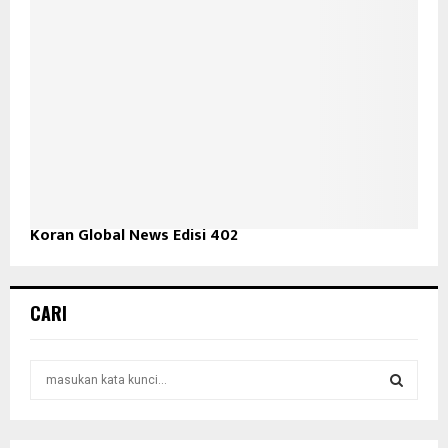
Koran Global News Edisi 402
CARI
S
e
a
S
r