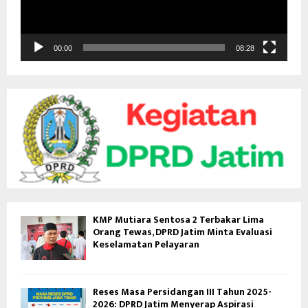
r
V
i
d
00:00
08:28
e
o
KMP Mutiara Sentosa 2 Terbakar Lima
Orang Tewas, DPRD Jatim Minta Evaluasi
Keselamatan Pelayaran
Reses Masa Persidangan III Tahun 2025-
2026: DPRD Jatim Menyerap Aspirasi