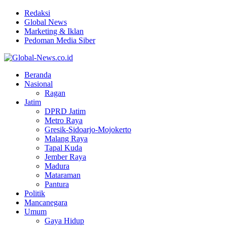
Redaksi
Global News
Marketing & Iklan
Pedoman Media Siber
Facebook
Twitter
Youtube
Beranda
Nasional
Ragan
Jatim
DPRD Jatim
Metro Raya
Gresik-Sidoarjo-Mojokerto
Malang Raya
Tapal Kuda
Jember Raya
Madura
Mataraman
Pantura
Politik
Mancanegara
Umum
Gaya Hidup