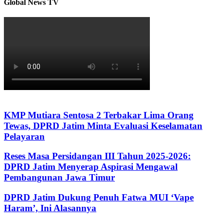
Global News TV
KMP Mutiara Sentosa 2 Terbakar Lima Orang
Tewas, DPRD Jatim Minta Evaluasi Keselamatan
Pelayaran
Reses Masa Persidangan III Tahun 2025-2026:
DPRD Jatim Menyerap Aspirasi Mengawal
Pembangunan Jawa Timur
DPRD Jatim Dukung Penuh Fatwa MUI ‘Vape
Haram’, Ini Alasannya