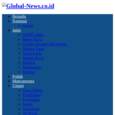
Beranda
Nasional
Ragan
Jatim
DPRD Jatim
Metro Raya
Gresik-Sidoarjo-Mojokerto
Malang Raya
Tapal Kuda
Jember Raya
Madura
Mataraman
Pantura
Politik
Mancanegara
Umum
Gaya Hidup
Pendidikan
Kesehatan
Sosok
Teknologi
Na Rona