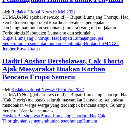
oleh
Redaksi Global News
19 Mei 2022
LUMAJANG (global-news.co.id) – Bupati Lumajang Thoriqul Haq
kembali memimpin rapat koordinasi evaluasi percepatan
pembangunan hunian sementara (huntara) yang diikuti jajaran
Forkopimda Kabupaten Lumajang dan sejumlah...
Bupat Lumajang Thoriqul Haq
Bupati Lumajang
erupsi
Semeru
hunian sementara
hunian tetap
huntap
Huntara
LSM
NGO
Jember Raya
Utama
Hadiri Anshor Bersholawat, Cak Thoriq
Ajak Masyarakat Doakan Korban
Bencana Erupsi Semeru
oleh
Redaksi Global News
20 Februari 2022
LUMAJANG (global-news.co.id) – Bupati Lumajang Thoriqul Haq
(Cak Thoriq) mengajak seluruh masyarakat Lumajang, senantiasa
mendoakan warga-warga yang terdampak bencana erupsi Gunung
Semeru. “Ayo kita semua...
Anshor Bersholawat
Bupat Lumajang Thoriqul Haq
Cak
Thoriq
hunian sementara
hunian tetap
huntap
Huntara