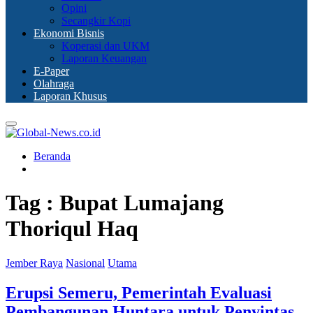
Opini
Secangkir Kopi
Ekonomi Bisnis
Koperasi dan UKM
Laporan Keuangan
E-Paper
Olahraga
Laporan Khusus
Primary
Menu
Beranda
Tag : Bupat Lumajang
Thoriqul Haq
Jember Raya
Nasional
Utama
Erupsi Semeru, Pemerintah Evaluasi
Pembangunan Huntara untuk Penyintas