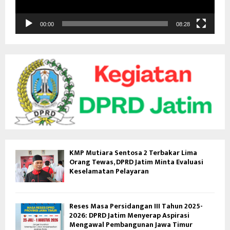
V
i
d
00:00
08:28
e
o
KMP Mutiara Sentosa 2 Terbakar Lima
Orang Tewas, DPRD Jatim Minta Evaluasi
Keselamatan Pelayaran
Reses Masa Persidangan III Tahun 2025-
2026: DPRD Jatim Menyerap Aspirasi
Mengawal Pembangunan Jawa Timur