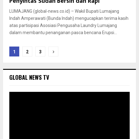
Penyintas Sudah Bersih dan Rapi
LUMAJANG (global-news.co.id) – Wakil Bupati Lumajang
Indah Amperawati (Bunda Indah) mengucapkan terima kasih
atas partisipasi Asosiasi Pengusaha Laundry Lumajang
dalam membantu penanganan pasca bencana Erupsi...
Paginasi
1
2
3
pos
GLOBAL NEWS TV
P
e
m
u
t
a
r