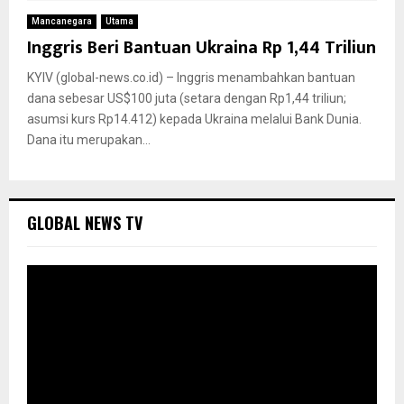
Mancanegara
Utama
Inggris Beri Bantuan Ukraina Rp 1,44 Triliun
KYIV (global-news.co.id) – Inggris menambahkan bantuan
dana sebesar US$100 juta (setara dengan Rp1,44 triliun;
asumsi kurs Rp14.412) kepada Ukraina melalui Bank Dunia.
Dana itu merupakan...
GLOBAL NEWS TV
P
e
m
u
t
a
r