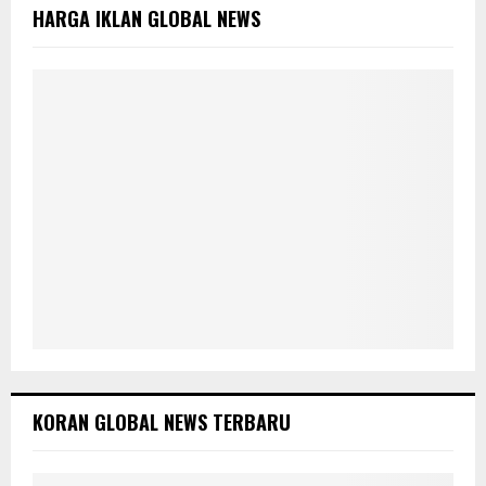
o
HARGA IKLAN GLOBAL NEWS
r
R
:
C
H
KORAN GLOBAL NEWS TERBARU