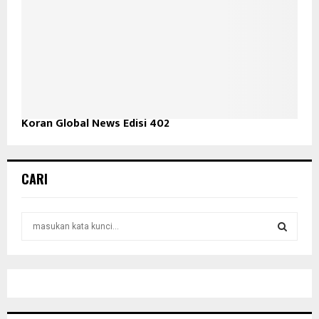
Koran Global News Edisi 402
CARI
S
e
a
S
r
c
E
h
f
A