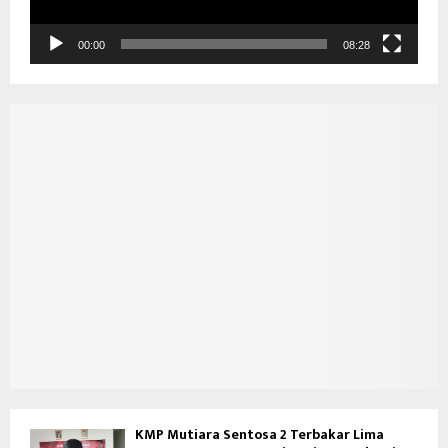
V
i
d
00:00
08:28
e
o
KMP Mutiara Sentosa 2 Terbakar Lima