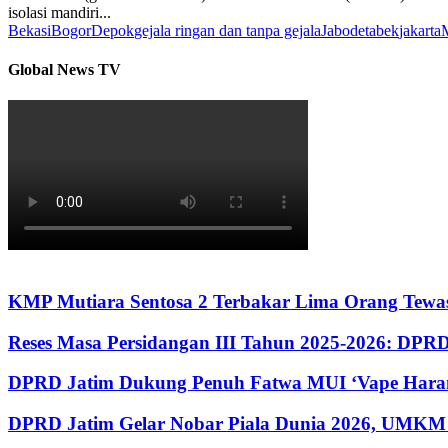
isolasi mandiri...
Bekasi
Bogor
Depok
gejala ringan dan tanpa gejala
Jabodetabek
jakarta
M
Global News TV
KMP Mutiara Sentosa 2 Terbakar Lima Orang Tewas
Reses Masa Persidangan III Tahun 2025-2026: DP
DPRD Jatim Dukung Penuh Fatwa MUI ‘Vape Haram
DPRD Jatim Gelar Nobar Piala Dunia 2026, UMKM 