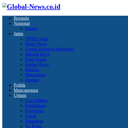
Beranda
Nasional
Ragan
Jatim
DPRD Jatim
Metro Raya
Gresik-Sidoarjo-Mojokerto
Malang Raya
Tapal Kuda
Jember Raya
Madura
Mataraman
Pantura
Politik
Mancanegara
Umum
Gaya Hidup
Pendidikan
Kesehatan
Sosok
Teknologi
Na Rona