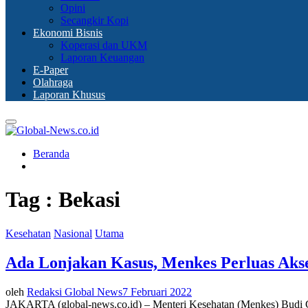
Opini
Secangkir Kopi
Ekonomi Bisnis
Koperasi dan UKM
Laporan Keuangan
E-Paper
Olahraga
Laporan Khusus
Primary
Menu
Beranda
Tag : Bekasi
Kesehatan
Nasional
Utama
Ada Lonjakan Kasus, Menkes Perluas Akse
oleh
Redaksi Global News
7 Februari 2022
JAKARTA (global-news.co.id) – Menteri Kesehatan (Menkes) Budi Gu