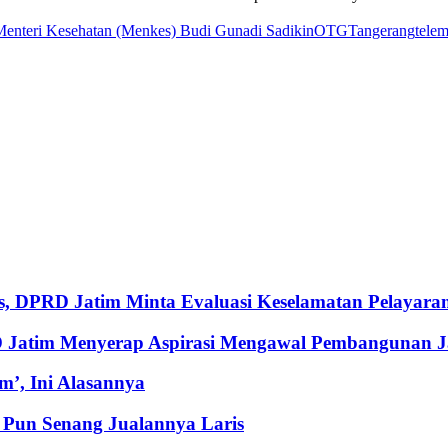
enteri Kesehatan (Menkes) Budi Gunadi Sadikin
OTG
Tangerang
telem
, DPRD Jatim Minta Evaluasi Keselamatan Pelayara
RD Jatim Menyerap Aspirasi Mengawal Pembangunan 
’, Ini Alasannya
Pun Senang Jualannya Laris