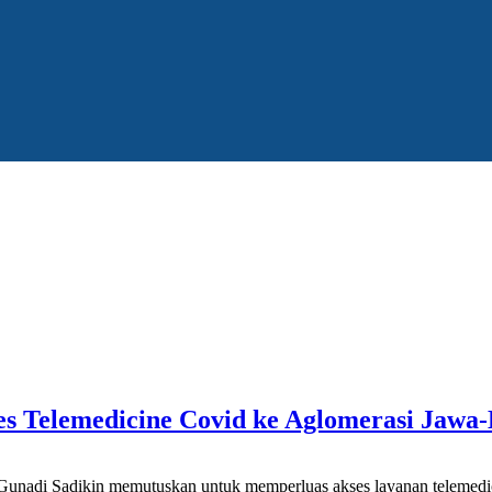
s Telemedicine Covid ke Aglomerasi Jawa-
nadi Sadikin memutuskan untuk memperluas akses layanan telemedicin