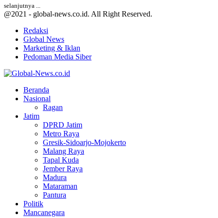
selanjutnya ...
@2021 - global-news.co.id. All Right Reserved.
Redaksi
Global News
Marketing & Iklan
Pedoman Media Siber
Facebook
Twitter
Youtube
Beranda
Nasional
Ragan
Jatim
DPRD Jatim
Metro Raya
Gresik-Sidoarjo-Mojokerto
Malang Raya
Tapal Kuda
Jember Raya
Madura
Mataraman
Pantura
Politik
Mancanegara