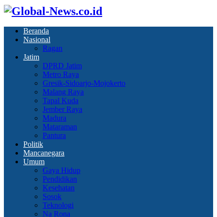
Beranda
Nasional
Ragan
Jatim
DPRD Jatim
Metro Raya
Gresik-Sidoarjo-Mojokerto
Malang Raya
Tapal Kuda
Jember Raya
Madura
Mataraman
Pantura
Politik
Mancanegara
Umum
Gaya Hidup
Pendidikan
Kesehatan
Sosok
Teknologi
Na Rona