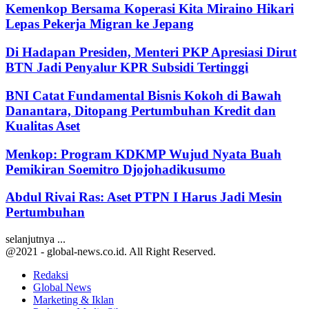
Kemenkop Bersama Koperasi Kita Miraino Hikari
Lepas Pekerja Migran ke Jepang
Di Hadapan Presiden, Menteri PKP Apresiasi Dirut
BTN Jadi Penyalur KPR Subsidi Tertinggi
BNI Catat Fundamental Bisnis Kokoh di Bawah
Danantara, Ditopang Pertumbuhan Kredit dan
Kualitas Aset
Menkop: Program KDKMP Wujud Nyata Buah
Pemikiran Soemitro Djojohadikusumo
Abdul Rivai Ras: Aset PTPN I Harus Jadi Mesin
Pertumbuhan
selanjutnya ...
@2021 - global-news.co.id. All Right Reserved.
Redaksi
Global News
Marketing & Iklan