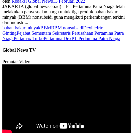
oleh
Redaksi Global News
13 Februari 2022
JAKARTA (global-news.co.id) – PT Pertamina Patra Niaga telah
melakukan penyesuaian harga untuk tiga produk bahan bakar
minyak (BBM) nonsubsidi guna mengikuti perkembangan terkini
dari industri...
bahan bakar minyak
BBM
BBM nonsubsidi
Dexlite
Irto
Ginting
Pejabat Sementara Sekretaris Perusahaan Pertamina Patra
Niaga
Pertamax Turbo
Pertamina Dex
PT Pertamina Patra Niaga
Global News TV
Pemutar Video