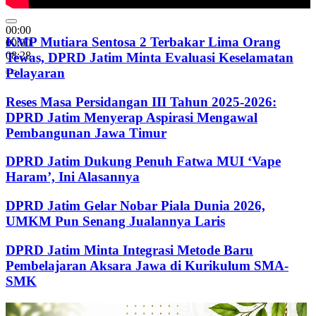
00:00
KMP Mutiara Sentosa 2 Terbakar Lima Orang
00:00
08:28
Tewas, DPRD Jatim Minta Evaluasi Keselamatan
Pelayaran
Reses Masa Persidangan III Tahun 2025-2026:
DPRD Jatim Menyerap Aspirasi Mengawal
Pembangunan Jawa Timur
DPRD Jatim Dukung Penuh Fatwa MUI ‘Vape
Haram’, Ini Alasannya
DPRD Jatim Gelar Nobar Piala Dunia 2026,
UMKM Pun Senang Jualannya Laris
DPRD Jatim Minta Integrasi Metode Baru
Pembelajaran Aksara Jawa di Kurikulum SMA-
SMK