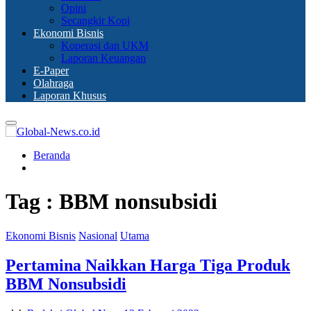
Opini
Secangkir Kopi
Ekonomi Bisnis
Koperasi dan UKM
Laporan Keuangan
E-Paper
Olahraga
Laporan Khusus
Primary
Menu
Beranda
Tag : BBM nonsubsidi
Ekonomi Bisnis
Nasional
Utama
Pertamina Naikkan Harga Tiga Produk
BBM Nonsubsidi