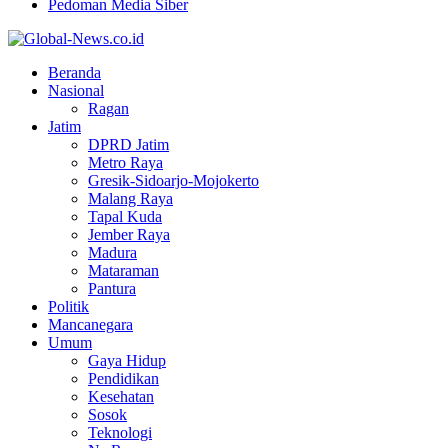
Pedoman Media Siber
Facebook
Twitter
Youtube
Beranda
Nasional
Ragan
Jatim
DPRD Jatim
Metro Raya
Gresik-Sidoarjo-Mojokerto
Malang Raya
Tapal Kuda
Jember Raya
Madura
Mataraman
Pantura
Politik
Mancanegara
Umum
Gaya Hidup
Pendidikan
Kesehatan
Sosok
Teknologi