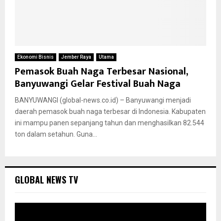
Ekonomi Bisnis
Jember Raya
Utama
Pemasok Buah Naga Terbesar Nasional,
Banyuwangi Gelar Festival Buah Naga
BANYUWANGI (global-news.co.id) – Banyuwangi menjadi
daerah pemasok buah naga terbesar di Indonesia. Kabupaten
ini mampu panen sepanjang tahun dan menghasilkan 82.544
ton dalam setahun. Guna...
GLOBAL NEWS TV
P
e