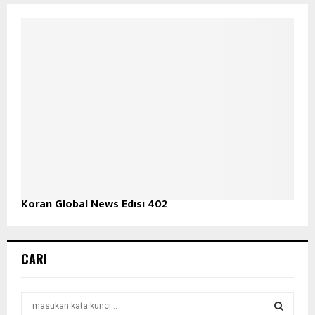
Koran Global News Edisi 402
CARI
S
e