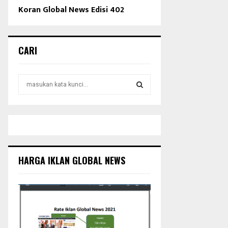
Koran Global News Edisi 402
CARI
S
e
a
S
r
c
E
h
f
A
o
HARGA IKLAN GLOBAL NEWS
r
R
:
C
H