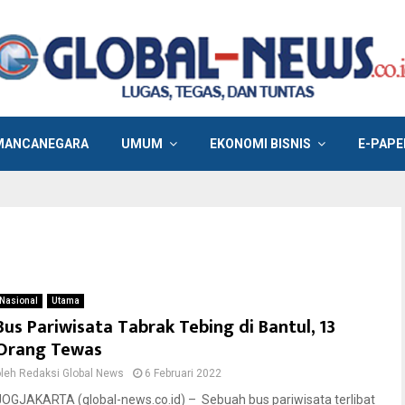
MANCANEGARA
UMUM
EKONOMI BISNIS
E-PAPE
Nasional
Utama
Bus Pariwisata Tabrak Tebing di Bantul, 13
Orang Tewas
oleh
Redaksi Global News
6 Februari 2022
JOGJAKARTA (global-news.co.id) – Sebuah bus pariwisata terlibat