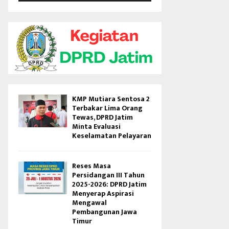
V
i
d
e
o
KMP Mutiara Sentosa 2
Terbakar Lima Orang
Tewas, DPRD Jatim
Minta Evaluasi
Keselamatan Pelayaran
Reses Masa
Persidangan III Tahun
2025-2026: DPRD Jatim
Menyerap Aspirasi
Mengawal
Pembangunan Jawa
Timur