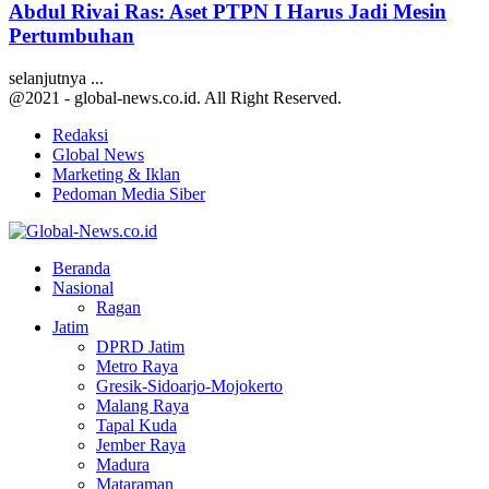
Abdul Rivai Ras: Aset PTPN I Harus Jadi Mesin
Pertumbuhan
selanjutnya ...
@2021 - global-news.co.id. All Right Reserved.
Redaksi
Global News
Marketing & Iklan
Pedoman Media Siber
Facebook
Twitter
Youtube
Beranda
Nasional
Ragan
Jatim
DPRD Jatim
Metro Raya
Gresik-Sidoarjo-Mojokerto
Malang Raya
Tapal Kuda
Jember Raya
Madura
Mataraman