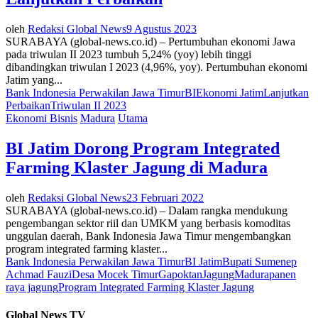
oleh
Redaksi Global News
9 Agustus 2023
SURABAYA (global-news.co.id) – Pertumbuhan ekonomi Jawa
pada triwulan II 2023 tumbuh 5,24% (yoy) lebih tinggi
dibandingkan triwulan I 2023 (4,96%, yoy). Pertumbuhan ekonomi
Jatim yang...
Bank Indonesia Perwakilan Jawa Timur
BI
Ekonomi Jatim
Lanjutkan
Perbaikan
Triwulan II 2023
Ekonomi Bisnis
Madura
Utama
BI Jatim Dorong Program Integrated
Farming Klaster Jagung di Madura
oleh
Redaksi Global News
23 Februari 2022
SURABAYA (global-news.co.id) – Dalam rangka mendukung
pengembangan sektor riil dan UMKM yang berbasis komoditas
unggulan daerah, Bank Indonesia Jawa Timur mengembangkan
program integrated farming klaster...
Bank Indonesia Perwakilan Jawa Timur
BI Jatim
Bupati Sumenep
Achmad Fauzi
Desa Mocek Timur
Gapoktan
Jagung
Madura
panen
raya jagung
Program Integrated Farming Klaster Jagung
Global News TV