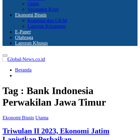
Opini
Secangkir Kopi
Ekonomi Bisnis
Koperasi dan UKM
Laporan Keuangan
E-Paper
Olahraga
Laporan Khusus
Primary
Menu
Beranda
Tag : Bank Indonesia
Perwakilan Jawa Timur
Ekonomi Bisnis
Utama
Triwulan II 2023, Ekonomi Jatim
Lanjutkan Perbaikan