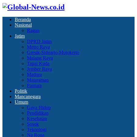
Beranda
Nasional
Ragan
Jatim
DPRD Jatim
Metro Raya
Gresik-Sidoarjo-Mojokerto
Malang Raya
Tapal Kuda
Jember Raya
Madura
Mataraman
Pantura
Politik
Mancanegara
Umum
Gaya Hidup
Pendidikan
Kesehatan
Sosok
Teknologi
Na Rona