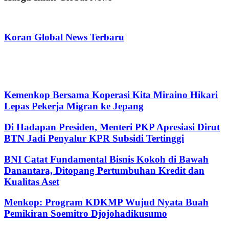
Koran Global News Terbaru
Kemenkop Bersama Koperasi Kita Miraino Hikari
Lepas Pekerja Migran ke Jepang
Di Hadapan Presiden, Menteri PKP Apresiasi Dirut
BTN Jadi Penyalur KPR Subsidi Tertinggi
BNI Catat Fundamental Bisnis Kokoh di Bawah
Danantara, Ditopang Pertumbuhan Kredit dan
Kualitas Aset
Menkop: Program KDKMP Wujud Nyata Buah
Pemikiran Soemitro Djojohadikusumo