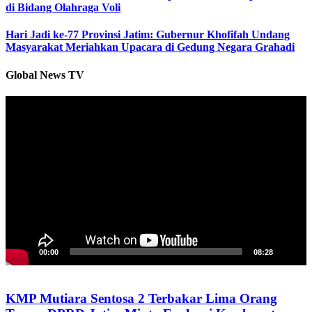
di Bidang Olahraga Voli
Hari Jadi ke-77 Provinsi Jatim: Gubernur Khofifah Undang
Masyarakat Meriahkan Upacara di Gedung Negara Grahadi
Global News TV
Pemutar
Video
00:00
08:28
KMP Mutiara Sentosa 2 Terbakar Lima Orang