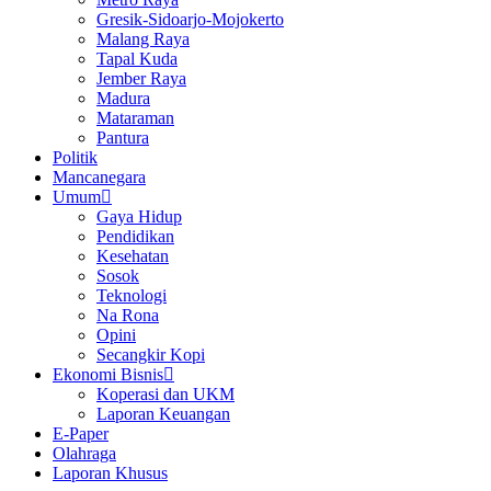
Gresik-Sidoarjo-Mojokerto
Malang Raya
Tapal Kuda
Jember Raya
Madura
Mataraman
Pantura
Politik
Mancanegara
Umum
Gaya Hidup
Pendidikan
Kesehatan
Sosok
Teknologi
Na Rona
Opini
Secangkir Kopi
Ekonomi Bisnis
Koperasi dan UKM
Laporan Keuangan
E-Paper
Olahraga
Laporan Khusus