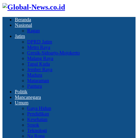
Beranda
Nasional
Ragan
Jatim
DPRD Jatim
Metro Raya
Gresik-Sidoarjo-Mojokerto
Malang Raya
Tapal Kuda
Jember Raya
Madura
Mataraman
Pantura
Politik
Mancanegara
Umum
Gaya Hidup
Pendidikan
Kesehatan
Sosok
Teknologi
Na Rona