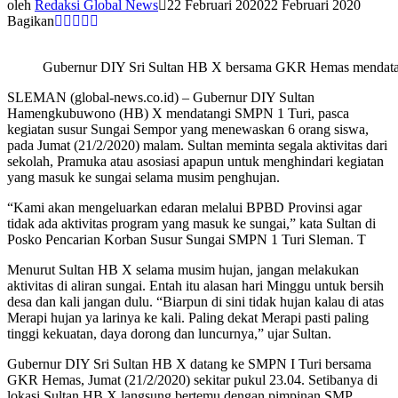
oleh
Redaksi Global News
22 Februari 2020
22 Februari 2020
Bagikan
Gubernur DIY Sri Sultan HB X bersama GKR Hemas mendatang
SLEMAN (global-news.co.id) – Gubernur DIY Sultan
Hamengkubuwono (HB) X mendatangi SMPN 1 Turi, pasca
kegiatan susur Sungai Sempor yang menewaskan 6 orang siswa,
pada Jumat (21/2/2020) malam. Sultan meminta segala aktivitas dari
sekolah, Pramuka atau asosiasi apapun untuk menghindari kegiatan
yang masuk ke sungai selama musim penghujan.
“Kami akan mengeluarkan edaran melalui BPBD Provinsi agar
tidak ada aktivitas program yang masuk ke sungai,” kata Sultan di
Posko Pencarian Korban Susur Sungai SMPN 1 Turi Sleman. T
Menurut Sultan HB X selama musim hujan, jangan melakukan
aktivitas di aliran sungai. Entah itu alasan hari Minggu untuk bersih
desa dan kali jangan dulu. “Biarpun di sini tidak hujan kalau di atas
Merapi hujan ya larinya ke kali. Paling dekat Merapi pasti paling
tinggi kekuatan, daya dorong dan luncurnya,” ujar Sultan.
Gubernur DIY Sri Sultan HB X datang ke SMPN I Turi bersama
GKR Hemas, Jumat (21/2/2020) sekitar pukul 23.04. Setibanya di
lokasi Sultan HB X langsung bertemu dengan pimpinan SMP