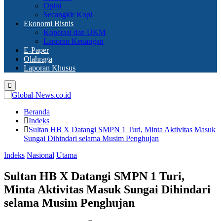
Opini
Secangkir Kopi
Ekonomi Bisnis
Koperasi dan UKM
Laporan Keuangan
E-Paper
Olahraga
Laporan Khusus
Primary
Menu
Beranda
Indeks
Sultan HB X Datangi SMPN 1 Turi, Minta Aktivitas Masuk
Sungai Dihindari selama Musim Penghujan
Indeks
Nasional
Utama
Sultan HB X Datangi SMPN 1 Turi,
Minta Aktivitas Masuk Sungai Dihindari
selama Musim Penghujan