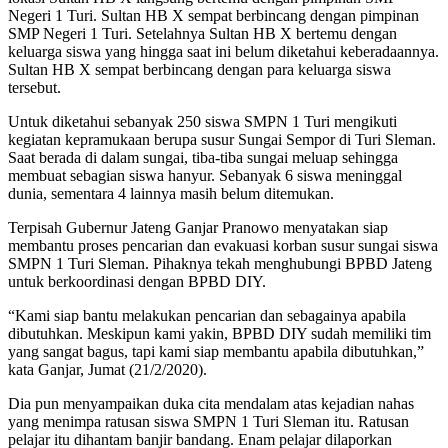
Negeri 1 Turi. Sultan HB X sempat berbincang dengan pimpinan
SMP Negeri 1 Turi. Setelahnya Sultan HB X bertemu dengan
keluarga siswa yang hingga saat ini belum diketahui keberadaannya.
Sultan HB X sempat berbincang dengan para keluarga siswa
tersebut.
Untuk diketahui sebanyak 250 siswa SMPN 1 Turi mengikuti
kegiatan kepramukaan berupa susur Sungai Sempor di Turi Sleman.
Saat berada di dalam sungai, tiba-tiba sungai meluap sehingga
membuat sebagian siswa hanyur. Sebanyak 6 siswa meninggal
dunia, sementara 4 lainnya masih belum ditemukan.
Terpisah Gubernur Jateng Ganjar Pranowo menyatakan siap
membantu proses pencarian dan evakuasi korban susur sungai siswa
SMPN 1 Turi Sleman. Pihaknya tekah menghubungi BPBD Jateng
untuk berkoordinasi dengan BPBD DIY.
“Kami siap bantu melakukan pencarian dan sebagainya apabila
dibutuhkan. Meskipun kami yakin, BPBD DIY sudah memiliki tim
yang sangat bagus, tapi kami siap membantu apabila dibutuhkan,”
kata Ganjar, Jumat (21/2/2020).
Dia pun menyampaikan duka cita mendalam atas kejadian nahas
yang menimpa ratusan siswa SMPN 1 Turi Sleman itu. Ratusan
pelajar itu dihantam banjir bandang. Enam pelajar dilaporkan