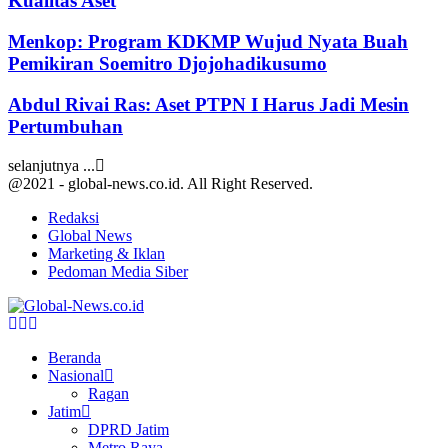
Kualitas Aset
Menkop: Program KDKMP Wujud Nyata Buah
Pemikiran Soemitro Djojohadikusumo
Abdul Rivai Ras: Aset PTPN I Harus Jadi Mesin
Pertumbuhan
selanjutnya ...
@2021 - global-news.co.id. All Right Reserved.
Redaksi
Global News
Marketing & Iklan
Pedoman Media Siber
Facebook
Twitter
Youtube
Beranda
Nasional
Ragan
Jatim
DPRD Jatim
Metro Raya