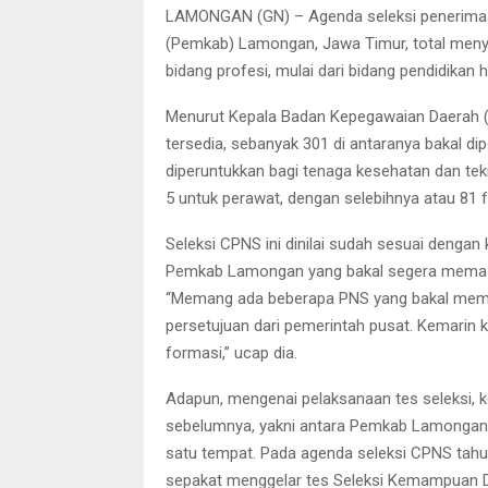
LAMONGAN (GN) – Agenda seleksi penerimaan
(Pemkab) Lamongan, Jawa Timur, total meny
bidang profesi, mulai dari bidang pendidikan 
Menurut Kepala Badan Kepegawaian Daerah (
tersedia, sebanyak 301 di antaranya bakal di
diperuntukkan bagi tenaga kesehatan dan tekn
5 untuk perawat, dengan selebihnya atau 81 
Seleksi CPNS ini dinilai sudah sesuai denga
Pemkab Lamongan yang bakal segera memasu
“Memang ada beberapa PNS yang bakal memasu
persetujuan dari pemerintah pusat. Kemarin 
formasi,” ucap dia.
Adapun, mengenai pelaksanaan tes seleksi, k
sebelumnya, yakni antara Pemkab Lamongan, 
satu tempat. Pada agenda seleksi CPNS tahu
sepakat menggelar tes Seleksi Kemampuan Da