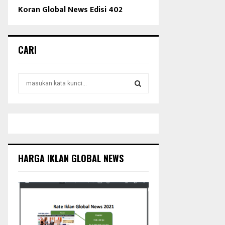
Koran Global News Edisi 402
CARI
S
e
a
S
r
c
E
h
f
A
o
HARGA IKLAN GLOBAL NEWS
r
R
:
C
H