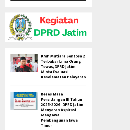
V
i
d
e
o
KMP Mutiara Sentosa 2
Terbakar Lima Orang
Tewas, DPRD Jatim
Minta Evaluasi
Keselamatan Pelayaran
Reses Masa
Persidangan III Tahun
2025-2026: DPRD Jatim
Menyerap Aspirasi
Mengawal
Pembangunan Jawa
Timur