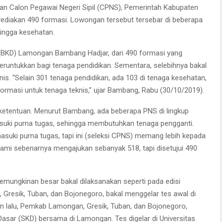
 Calon Pegawai Negeri Sipil (CPNS), Pemerintah Kabupaten
ediakan 490 formasi. Lowongan tersebut tersebar di beberapa
hingga kesehatan.
BKD) Lamongan Bambang Hadjar, dari 490 formasi yang
peruntukkan bagi tenaga pendidikan. Sementara, selebihnya bakal
is. “Selain 301 tenaga pendidikan, ada 103 di tenaga kesehatan,
formasi untuk tenaga teknis,” ujar Bambang, Rabu (30/10/2019).
n ketentuan. Menurut Bambang, ada beberapa PNS di lingkup
ki purna tugas, sehingga membutuhkan tenaga pengganti.
ki purna tugas, tapi ini (seleksi CPNS) memang lebih kepada
kami sebenarnya mengajukan sebanyak 518, tapi disetujui 490
emungkinan besar bakal dilaksanakan seperti pada edisi
Gresik, Tuban, dan Bojonegoro, bakal menggelar tes awal di
n lalu, Pemkab Lamongan, Gresik, Tuban, dan Bojonegoro,
sar (SKD) bersama di Lamongan. Tes digelar di Universitas