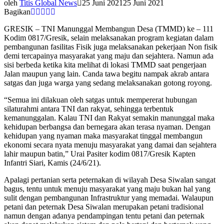
oleh
Titis Global News
25 Juni 2021
25 Juni 2021
Bagikan
GRESIK – TNI Manunggal Membangun Desa (TMMD) ke – 111
Kodim 0817/Gresik, selain melaksanakan program kegiatan dalam
pembangunan fasilitas Fisik juga melaksanakan pekerjaan Non fisik
demi tercapainya masyarakat yang maju dan sejahtera. Namun ada
sisi berbeda ketika kita melihat di lokasi TMMD saat pengerjaan
Jalan maupun yang lain. Canda tawa begitu nampak akrab antara
satgas dan juga warga yang sedang melaksanakan gotong royong.
“Semua ini dilakuan oleh satgas untuk mempererat hubungan
silaturahmi antara TNI dan rakyat, sehingga terbentuk
kemanunggalan. Kalau TNI dan Rakyat semakin manunggal maka
kehidupan berbangsa dan bernegara akan terasa nyaman. Dengan
kehidupan yang nyaman maka masyarakat tinggal membangun
ekonomi secara nyata menuju masyarakat yang damai dan sejahtera
lahir maupun batin,” Urai Pasiter kodim 0817/Gresik Kapten
Infantri Siari, Kamis (24/6/21).
Apalagi pertanian serta peternakan di wilayah Desa Siwalan sangat
bagus, tentu untuk menuju masyarakat yang maju bukan hal yang
sulit dengan pembangunan Infrastruktur yang memadai. Walaupun
petani dan peternak Desa Siwalan merupakan petani tradisional
namun dengan adanya pendampingan tentu petani dan peternak