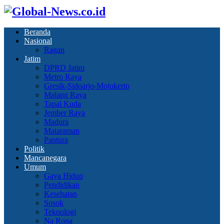
Beranda
Nasional
Ragan
Jatim
DPRD Jatim
Metro Raya
Gresik-Sidoarjo-Mojokerto
Malang Raya
Tapal Kuda
Jember Raya
Madura
Mataraman
Pantura
Politik
Mancanegara
Umum
Gaya Hidup
Pendidikan
Kesehatan
Sosok
Teknologi
Na Rona