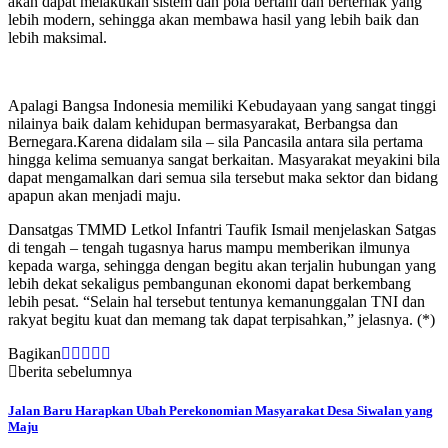
akan dapat melakukan sistem dan pola bertani dan berternak yang
lebih modern, sehingga akan membawa hasil yang lebih baik dan
lebih maksimal.
Apalagi Bangsa Indonesia memiliki Kebudayaan yang sangat tinggi
nilainya baik dalam kehidupan bermasyarakat, Berbangsa dan
Bernegara.Karena didalam sila – sila Pancasila antara sila pertama
hingga kelima semuanya sangat berkaitan. Masyarakat meyakini bila
dapat mengamalkan dari semua sila tersebut maka sektor dan bidang
apapun akan menjadi maju.
Dansatgas TMMD Letkol Infantri Taufik Ismail menjelaskan Satgas
di tengah – tengah tugasnya harus mampu memberikan ilmunya
kepada warga, sehingga dengan begitu akan terjalin hubungan yang
lebih dekat sekaligus pembangunan ekonomi dapat berkembang
lebih pesat. “Selain hal tersebut tentunya kemanunggalan TNI dan
rakyat begitu kuat dan memang tak dapat terpisahkan,” jelasnya. (*)
Bagikan
berita sebelumnya
Jalan Baru Harapkan Ubah Perekonomian Masyarakat Desa Siwalan yang
Maju