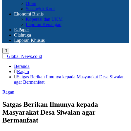
Opini
Secangkir Kopi
Ekonomi Bisnis
Koperasi dan UKM
Laporan Keuangan
E-Paper
Olahraga
Laporan Khusus
Primary
Menu
Beranda
Ragan
Satgas Berikan Ilmunya kepada Masyarakat Desa Siwalan
agar Bermanfaat
Ragan
Satgas Berikan Ilmunya kepada
Masyarakat Desa Siwalan agar
Bermanfaat