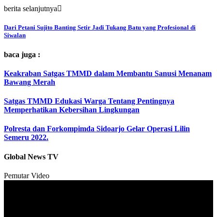
berita selanjutnya
Dari Petani Sujito Banting Setir Jadi Tukang Batu yang Profesional di
Siwalan
baca juga :
Keakraban Satgas TMMD dalam Membantu Sanusi Menanam
Bawang Merah
Satgas TMMD Edukasi Warga Tentang Pentingnya
Memperhatikan Kebersihan Lingkungan
Polresta dan Forkompimda Sidoarjo Gelar Operasi Lilin
Semeru 2022.
Global News TV
Pemutar Video