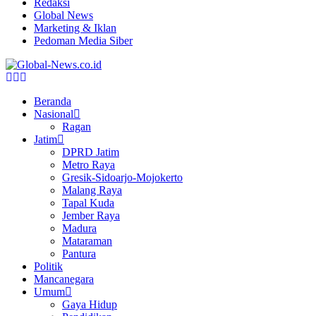
Redaksi
Global News
Marketing & Iklan
Pedoman Media Siber
Facebook
Twitter
Youtube
Beranda
Nasional
Ragan
Jatim
DPRD Jatim
Metro Raya
Gresik-Sidoarjo-Mojokerto
Malang Raya
Tapal Kuda
Jember Raya
Madura
Mataraman
Pantura
Politik
Mancanegara
Umum
Gaya Hidup