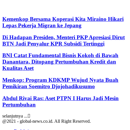
Kemenkop Bersama Koperasi Kita Miraino Hikari
Lepas Pekerja Migran ke Jepang
Di Hadapan Presiden, Menteri PKP Apresiasi Dirut
BTN Jadi Penyalur KPR Subsidi Tertinggi
BNI Catat Fundamental Bisnis Kokoh di Bawah
Danantara, Ditopang Pertumbuhan Kredit dan
Kualitas Aset
Menkop: Program KDKMP Wujud Nyata Buah
Pemikiran Soemitro Djojohadikusumo
Abdul Rivai Ras: Aset PTPN I Harus Jadi Mesin
Pertumbuhan
selanjutnya ...
@2021 - global-news.co.id. All Right Reserved.