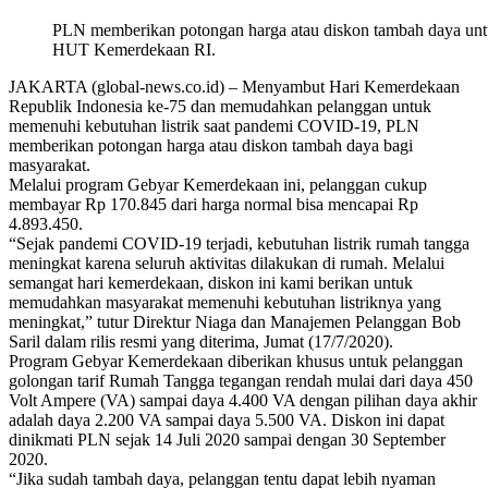
PLN memberikan potongan harga atau diskon tambah daya unt
HUT Kemerdekaan RI.
JAKARTA (global-news.co.id) – Menyambut Hari Kemerdekaan
Republik Indonesia ke-75 dan memudahkan pelanggan untuk
memenuhi kebutuhan listrik saat pandemi COVID-19, PLN
memberikan potongan harga atau diskon tambah daya bagi
masyarakat.
Melalui program Gebyar Kemerdekaan ini, pelanggan cukup
membayar Rp 170.845 dari harga normal bisa mencapai Rp
4.893.450.
“Sejak pandemi COVID-19 terjadi, kebutuhan listrik rumah tangga
meningkat karena seluruh aktivitas dilakukan di rumah. Melalui
semangat hari kemerdekaan, diskon ini kami berikan untuk
memudahkan masyarakat memenuhi kebutuhan listriknya yang
meningkat,” tutur Direktur Niaga dan Manajemen Pelanggan Bob
Saril dalam rilis resmi yang diterima, Jumat (17/7/2020).
Program Gebyar Kemerdekaan diberikan khusus untuk pelanggan
golongan tarif Rumah Tangga tegangan rendah mulai dari daya 450
Volt Ampere (VA) sampai daya 4.400 VA dengan pilihan daya akhir
adalah daya 2.200 VA sampai daya 5.500 VA. Diskon ini dapat
dinikmati PLN sejak 14 Juli 2020 sampai dengan 30 September
2020.
“Jika sudah tambah daya, pelanggan tentu dapat lebih nyaman