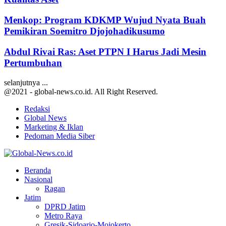
Menkop: Program KDKMP Wujud Nyata Buah
Pemikiran Soemitro Djojohadikusumo
Abdul Rivai Ras: Aset PTPN I Harus Jadi Mesin
Pertumbuhan
selanjutnya ...
@2021 - global-news.co.id. All Right Reserved.
Redaksi
Global News
Marketing & Iklan
Pedoman Media Siber
Facebook
Twitter
Youtube
Beranda
Nasional
Ragan
Jatim
DPRD Jatim
Metro Raya
Gresik-Sidoarjo-Mojokerto