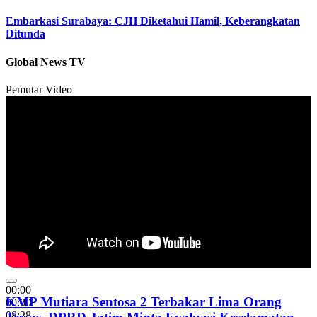
Embarkasi Surabaya: CJH Diketahui Hamil, Keberangkatan
Ditunda
Global News TV
Pemutar Video
00:00
KMP Mutiara Sentosa 2 Terbakar Lima Orang
00:00
08:28