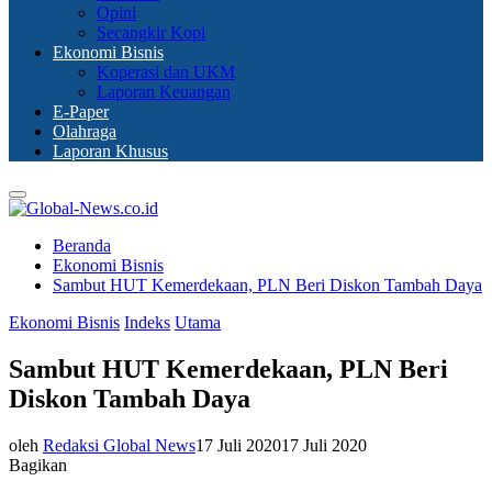
Opini
Secangkir Kopi
Ekonomi Bisnis
Koperasi dan UKM
Laporan Keuangan
E-Paper
Olahraga
Laporan Khusus
Primary
Menu
Beranda
Ekonomi Bisnis
Sambut HUT Kemerdekaan, PLN Beri Diskon Tambah Daya
Ekonomi Bisnis
Indeks
Utama
Sambut HUT Kemerdekaan, PLN Beri
Diskon Tambah Daya
oleh
Redaksi Global News
17 Juli 2020
17 Juli 2020
Bagikan