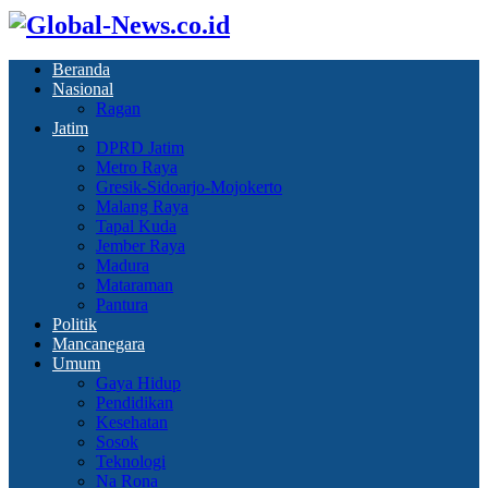
Beranda
Nasional
Ragan
Jatim
DPRD Jatim
Metro Raya
Gresik-Sidoarjo-Mojokerto
Malang Raya
Tapal Kuda
Jember Raya
Madura
Mataraman
Pantura
Politik
Mancanegara
Umum
Gaya Hidup
Pendidikan
Kesehatan
Sosok
Teknologi
Na Rona