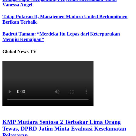
Vanessa Angel
Tatap Putaran II, Manajemen Madura United Berkomitmen
Berikan Terbaik
Badrut Tamam: “Merdeka Itu Lepas dari Keterpurukan
Menuju Kemajuan”
Global News TV
KMP Mutiara Sentosa 2 Terbakar Lima Orang
Tewas, DPRD Jatim Minta Evaluasi Keselamatan
Pelayaran