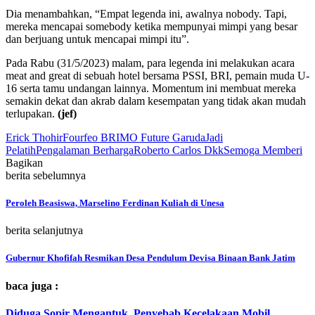
Dia menambahkan, “Empat legenda ini, awalnya nobody. Tapi,
mereka mencapai somebody ketika mempunyai mimpi yang besar
dan berjuang untuk mencapai mimpi itu”.
Pada Rabu (31/5/2023) malam, para legenda ini melakukan acara
meat and great di sebuah hotel bersama PSSI, BRI, pemain muda U-
16 serta tamu undangan lainnya. Momentum ini membuat mereka
semakin dekat dan akrab dalam kesempatan yang tidak akan mudah
terlupakan.
(jef)
Erick Thohir
Fourfeo BRIMO Future Garuda
Jadi
Pelatih
Pengalaman Berharga
Roberto Carlos Dkk
Semoga Memberi
Bagikan
berita sebelumnya
Peroleh Beasiswa, Marselino Ferdinan Kuliah di Unesa
berita selanjutnya
Gubernur Khofifah Resmikan Desa Pendulum Devisa Binaan Bank Jatim
baca juga :
Diduga Sopir Mengantuk, Penyebab Kecelakaan Mobil