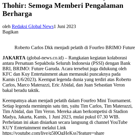
Thohir: Semoga Memberi Pengalaman
Berharga
oleh
Redaksi Global News
1 Juni 2023
Bagikan
Roberto Carlos Dkk menjadi pelatih di Fourfeo BRIMO Futur
JAKARTA
(global-news.co.id) – Rangkaian kegiatan kolaborasi
antara Persatuan Sepakbola Seluruh Indonesia (PSSI) dengan Bank
BRI, BRIMO: Future Garuda. Acara tersebut juga didukung oleh
KFC dan Kuy Entertainment akan memasuki puncaknya pada
Kamis (1/6/2023). Keempat legenda dunia yang terdiri atas Roberto
Carlos, Marco Materazzi, Eric Abidal, dan Juan Sebastian Veron
bakal beradu taktik.
Keempatnya akan menjadi pelatih dalam Fourfeo Mini Tournament.
Setiap legenda memimpin satu tim, yaitu Tim Carlos, Tim Materazzi,
Tim Abidal, dan Tim Veron. Mereka akan berkompetisi di Stadion
Madya, Jakarta, Kamis, 1 Juni 2023, mulai pukul 07.30 WIB.
Perhelatan ini akan disiarkan secara langsung di channel YouTube
KUY Entertainment melalui Link
https://youtube.com/live/q5l0QgHeKss?feature=share