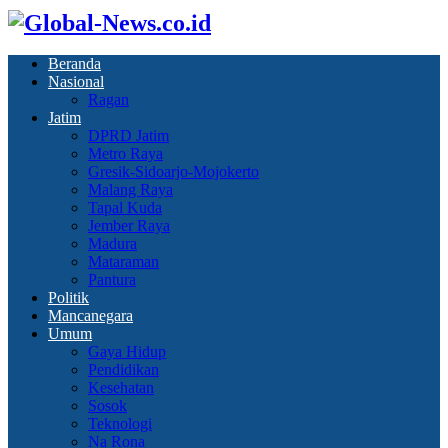
Beranda
Nasional
Ragan
Jatim
DPRD Jatim
Metro Raya
Gresik-Sidoarjo-Mojokerto
Malang Raya
Tapal Kuda
Jember Raya
Madura
Mataraman
Pantura
Politik
Mancanegara
Umum
Gaya Hidup
Pendidikan
Kesehatan
Sosok
Teknologi
Na Rona