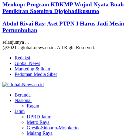
Menkop: Program KDKMP Wujud Nyata Buah
Pemikiran Soemitro Djojohadikusumo
Abdul Rivai Ras: Aset PTPN I Harus Jadi Mesin
Pertumbuhan
selanjutnya ...
@2021 - global-news.co.id. All Right Reserved.
Redaksi
Global News
Marketing & Iklan
Pedoman Media Siber
Facebook
Twitter
Youtube
Beranda
Nasional
Ragan
Jatim
DPRD Jatim
Metro Raya
Gresik-Sidoarjo-Mojokerto
Malang Raya