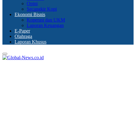
Opini
Secangkir Kopi
Ekonomi Bisnis
Koperasi dan UKM
Laporan Keuangan
E-Paper
Olahraga
Laporan Khusus
Primary
Menu