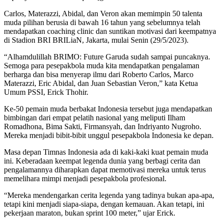
Carlos, Materazzi, Abidal, dan Veron akan memimpin 50 talenta
muda pilihan berusia di bawah 16 tahun yang sebelumnya telah
mendapatkan coaching clinic dan suntikan motivasi dari keempatnya
di Stadion BRI BRILiaN, Jakarta, mulai Senin (29/5/2023).
“Alhamdulillah BRIMO: Future Garuda sudah sampai puncaknya.
Semoga para pesepakbola muda kita mendapatkan pengalaman
berharga dan bisa menyerap ilmu dari Roberto Carlos, Marco
Materazzi, Eric Abidal, dan Juan Sebastian Veron,” kata Ketua
Umum PSSI, Erick Thohir.
Ke-50 pemain muda berbakat Indonesia tersebut juga mendapatkan
bimbingan dari empat pelatih nasional yang meliputi Ilham
Romadhona, Bima Sakti, Firmansyah, dan Indriyanto Nugroho.
Mereka menjadi bibit-bibit unggul pesepakbola Indonesia ke depan.
Masa depan Timnas Indonesia ada di kaki-kaki kuat pemain muda
ini. Keberadaan keempat legenda dunia yang berbagi cerita dan
pengalamannya diharapkan dapat memotivasi mereka untuk terus
memelihara mimpi menjadi pesepakbola profesional.
“Mereka mendengarkan cerita legenda yang tadinya bukan apa-apa,
tetapi kini menjadi siapa-siapa, dengan kemauan. Akan tetapi, ini
pekerjaan maraton, bukan sprint 100 meter,” ujar Erick.