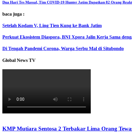
Dua Hari Tes Massal, Tim COVID-19 Hunter Jatim Dapatkan 82 Orang Reakt
baca juga :
Setelah Kodam V, Ling Tien Kung ke Bank Jatim
Perkuat Ekosistem Diaspora, BNI Xpora Jalin Kerja Sama deng
Di Tengah Pandemi Corona, Warga Serbu Mal di Situbondo
Global News TV
KMP Mutiara Sentosa 2 Terbakar Lima Orang Tewas