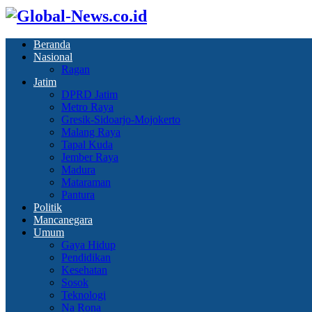
Beranda
Nasional
Ragan
Jatim
DPRD Jatim
Metro Raya
Gresik-Sidoarjo-Mojokerto
Malang Raya
Tapal Kuda
Jember Raya
Madura
Mataraman
Pantura
Politik
Mancanegara
Umum
Gaya Hidup
Pendidikan
Kesehatan
Sosok
Teknologi
Na Rona