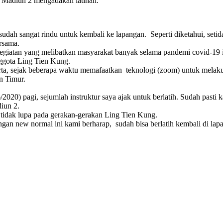
or Madiun 2 mengadakan latihan.
udah sangat rindu untuk kembali ke lapangan. Seperti diketahui, se
rsama.
egiatan yang melibatkan masyarakat banyak selama pandemi covid-19 i
nggota Ling Tien Kung.
rta, sejak beberapa waktu memafaatkan teknologi (zoom) untuk melak
n Timur.
2020) pagi, sejumlah instruktur saya ajak untuk berlatih. Sudah pasti 
iun 2.
a tidak lupa pada gerakan-gerakan Ling Tien Kung.
gan new normal ini kami berharap, sudah bisa berlatih kembali di la