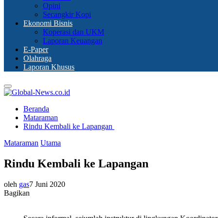
Opini
Secangkir Kopi
Ekonomi Bisnis
Koperasi dan UKM
Laporan Keuangan
E-Paper
Olahraga
Laporan Khusus
Primary
Menu
Beranda
Mataraman
Rindu Kembali ke Lapangan
Mataraman
Utama
Rindu Kembali ke Lapangan
oleh
gas
7 Juni 2020
Bagikan