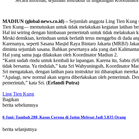
Secara informal, sejumlah instruktur di lingkungan Koordinat
MADIUN (global-news.co.id) –
Sejumlah anggota Ling Tien Kung s
Tien Kung— memutuskan untuk tidak melakukan kegiatan latihan be
Hal ini seiring dengan himbauan pemerintah untuk tidak melakukan k
Meski demikian, kerinduan untuk berlatih terus menggebu di dada a
Karenanya, seperti Sasana Masjid Raya Bintaro Jakarta (MRBJ) Jaka
diminta sejumlah sasana. Bahkan pesertanya ada yang dari Kalimanta
Hal yang sama juga dilakukan oleh Koordinator Madiun 2.
“Kami sudah rindu untuk kembali ke lapangan. Karena itu, Sabtu (6/6/
tidak bersama. Ya rindulah,” kata Sri Wahyuningsih, Koordinator Mad
Sri mengatakan, dengan latihan para instruktur ini diharapkan merek
“Apalagi, new normal akan segera diberlakukan oleh pemerintah. Den
pemerintah,” kata Sri. (
Erfandi Putra)
Ling Tien Kung
Bagikan
berita sebelumnya
6 Juni: Tambah 288, Kasus Corona di Jatim Melesat Jadi 5.835 Orang
berita selanjutnya