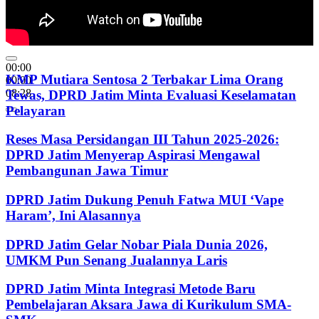
00:00
KMP Mutiara Sentosa 2 Terbakar Lima Orang
00:00
08:28
Tewas, DPRD Jatim Minta Evaluasi Keselamatan
Pelayaran
Reses Masa Persidangan III Tahun 2025-2026:
DPRD Jatim Menyerap Aspirasi Mengawal
Pembangunan Jawa Timur
DPRD Jatim Dukung Penuh Fatwa MUI ‘Vape
Haram’, Ini Alasannya
DPRD Jatim Gelar Nobar Piala Dunia 2026,
UMKM Pun Senang Jualannya Laris
DPRD Jatim Minta Integrasi Metode Baru
Pembelajaran Aksara Jawa di Kurikulum SMA-