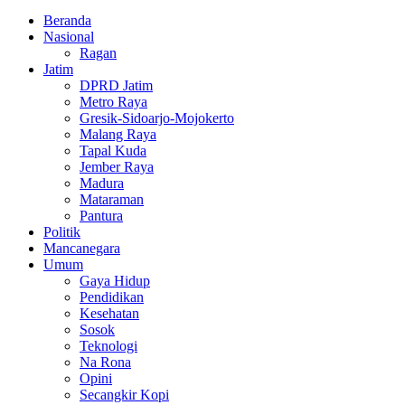
Facebook
Twitter
Youtube
Beranda
Nasional
Ragan
Jatim
DPRD Jatim
Metro Raya
Gresik-Sidoarjo-Mojokerto
Malang Raya
Tapal Kuda
Jember Raya
Madura
Mataraman
Pantura
Politik
Mancanegara
Umum
Gaya Hidup
Pendidikan
Kesehatan
Sosok
Teknologi
Na Rona
Opini
Secangkir Kopi