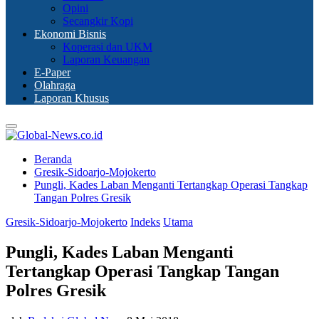
Opini
Secangkir Kopi
Ekonomi Bisnis
Koperasi dan UKM
Laporan Keuangan
E-Paper
Olahraga
Laporan Khusus
Primary
Menu
Beranda
Gresik-Sidoarjo-Mojokerto
Pungli, Kades Laban Menganti Tertangkap Operasi Tangkap
Tangan Polres Gresik
Gresik-Sidoarjo-Mojokerto
Indeks
Utama
Pungli, Kades Laban Menganti
Tertangkap Operasi Tangkap Tangan
Polres Gresik