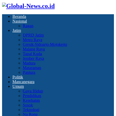
Beranda
Nasional
Ragan
Jatim
DPRD Jatim
Metro Raya
Gresik-Sidoarjo-Mojokerto
Malang Raya
Tapal Kuda
Jember Raya
Madura
Mataraman
Pantura
Politik
Mancanegara
Umum
Gaya Hidup
Pendidikan
Kesehatan
Sosok
Teknologi
Na Rona