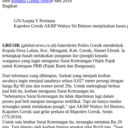
oleh
Redaksi Global News
8 Mei 2018
Bagikan
GN/Asepta Y Permana
Kapolres Gresik AKBP Wahyu Sri Bintoro menjelaskan kasus p
GRESIK
(
global-news.co.id
)-Satreskrim Polres Gresik membekuk
Kepala Desa Laban, Kec. Menganti, Kab. Gresik, Slamet Efendi. Ia
tertangkap basah melakukan pungutan liar (pungli) kepada
warganya yang ingin mengurus Surat Keterangan Objek Pajak
untuk Ketetapan PBB (Pajak Bumi dan Bangunan).
Dari informasi yang dihimpun, Sarkati yang menjadi korban
awalnya ingin menjual tanahnya seluas 0,027 meter persegi dengan
harga Rp 90 juta dan nomor persil 29a. Untuk melengkapi berkas
jual beli itu, korban mengurus Surat Keterangan itu.
“Sebenarnya Surat Keterangan itu tidak diperlukan lagi dalam
proses jual beli maupun mengurus sertifikat. Tapi ini hanya modus
tersangka untuk melakukan pungli,” ujar AKBP Wahyu Sri Bintoro,
Kapolres Gresik saat gelar perkara di Mapolres Gresik, Senin
(7/5/2018).
Untuk satu lembar Surat Keterangan itu, tersangka meminta Rp 20
juta. Tapi dinego oleh korban hingga sepakat nilai Rp10 juta. “Saat