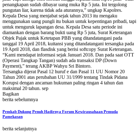
penangkapan sudah dibayar uang muka Rp 5 juta. Ini tergolong
pungutan liar, karena tidak ada aturannya,” ungkap Kapolres.
Kepala Desa yang menjabat sejak tahun 2013 itu mengaku
menggunakan uang pungli itu bukan untuk kepentingan pribadi, tapi
untuk menguruk lapangan desa. Kepala Desa satu periode ini
diamankan dengan barang bukti uang Rp 5 juta, Surat Keterangan
Objek Pajak untuk Ketetapan PBB yang ditandatangani pada
tanggal 19 April 2018, kuitansi yang ditandatangani tersangka pada
19 April 2018, dan flasdisk yang berisi softcopy Surat Keterangan.
“Kami mendapat informasi sejak Januari 2018. Dan pada saat OTT
(Operasi Tangkap Tangan) sudah ada transaksi DP (Down
Payment),” terang AKBP Wahyu Sri Bintoro.
Tersangka dijerat Pasal 12 huruf e dan Pasal 11 UU Nomor 20
Tahun 2001 atas perubahan UU 31/1999 tentang Tindak Pidana
Korupsi dengan ancaman hukuman paling ringan 4 tahun dan
maksimal 20 tahun. sep
Bagikan
berita sebelumnya
Pemkab Dukung Penuh Hadirnya Forum Kewirausahaan Pemuda
Pamekasan
berita selanjutnya