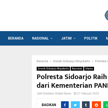
BERANDA
NASIONAL
JATIM
POLITIK
Beranda
Gresik-Sidoarjo-Mojokerto
Polresta
Gresik-Sidoarjo-Mojokerto
Nasional
Utama
Polresta Sidoarjo Ra
dari Kementerian PA
oleh
Redaksi Global News
21 Februari 2023
BAGIKAN