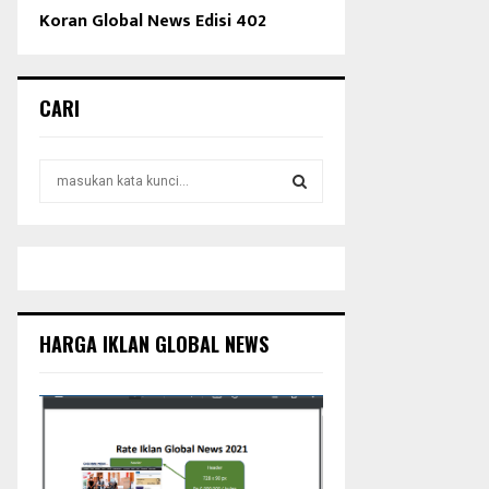
Koran Global News Edisi 402
CARI
S
e
a
S
r
c
E
h
f
A
o
HARGA IKLAN GLOBAL NEWS
r
R
:
C
H