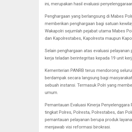
ini, merupakan hasil evaluasi penyelenggaraan
Penghargaan yang berlangsung di Mabes Polri 
memberikan penghargaan bagi satuan kewilayaha
Wakapolri sejumlah pejabat utama Mabes Polr
dan Kapolrestabes, Kapolresta maupun Kapolr
Selain penghargaan atas evaluasi pelayanan 
kerja teladan berintegritas kepada 19 unit k
Kementerian PANRB terus mendorong seluruh
berdampak secara langsung bagi masyarakat. B
sebuah instansi. Termasuk Polri yang membe
umum.
Pemantauan Evaluasi Kinerja Penyelenggara 
tingkat Polres, Polresta, Polrestabes, dan Po
pemantauan pelayanan berupa produk layana
menjawab visi reformasi birokrasi.