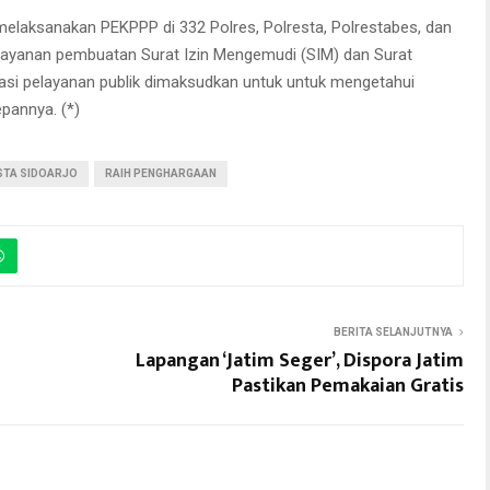
elaksanakan PEKPPP di 332 Polres, Polresta, Polrestabes, dan
elayanan pembuatan Surat Izin Mengemudi (SIM) dan Surat
uasi pelayanan publik dimaksudkan untuk untuk mengetahui
pannya. (*)
STA SIDOARJO
RAIH PENGHARGAAN
BERITA SELANJUTNYA
Lapangan ‘Jatim Seger’, Dispora Jatim
Pastikan Pemakaian Gratis