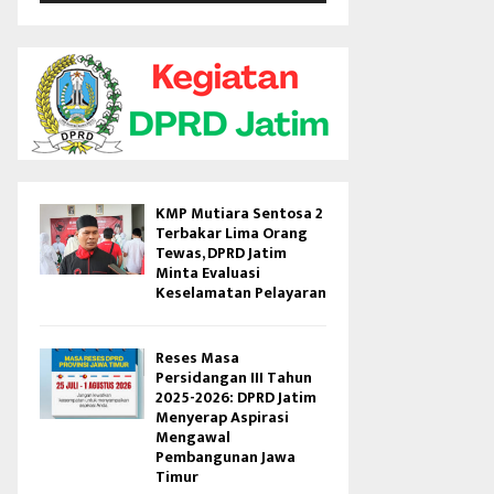
V
i
d
e
o
KMP Mutiara Sentosa 2
Terbakar Lima Orang
Tewas, DPRD Jatim
Minta Evaluasi
Keselamatan Pelayaran
Reses Masa
Persidangan III Tahun
2025-2026: DPRD Jatim
Menyerap Aspirasi
Mengawal
Pembangunan Jawa
Timur