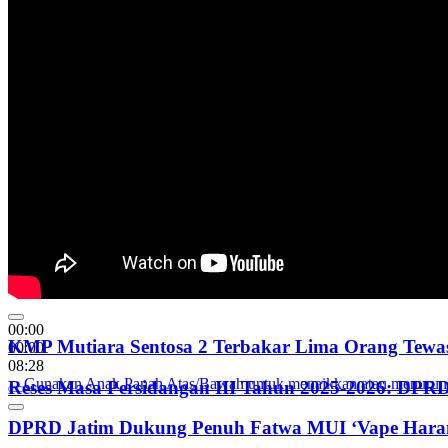
00:00
KMP Mutiara Sentosa 2 Terbakar Lima Orang Tewas
00:00
08:28
Gunakan Anak Panah Atas/Bawah untuk menaikkan atau menurun
Reses Masa Persidangan III Tahun 2025-2026: DP
DPRD Jatim Dukung Penuh Fatwa MUI ‘Vape Haram