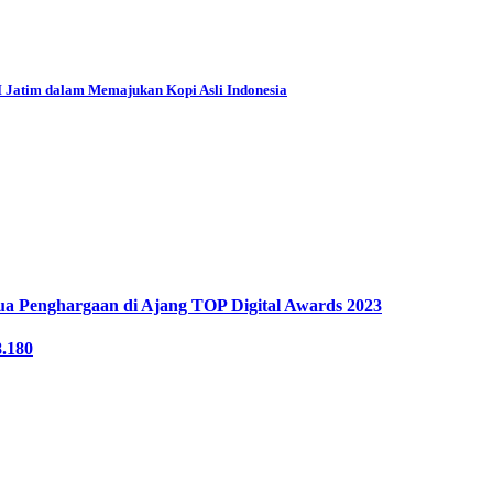
I Jatim dalam Memajukan Kopi Asli Indonesia
ua Penghargaan di Ajang TOP Digital Awards 2023
8.180