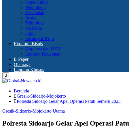
Gaya Hidup
Pendidikan
Kesehatan
Sosok
Teknologi
Na Rona
Opini
Secangkir Kopi
Ekonomi Bisnis
Koperasi dan UKM
Laporan Keuangan
E-Paper
Olahraga
Laporan Khusus
Primary
Menu
Beranda
Gresik-Sidoarjo-Mojokerto
Polresta Sidoarjo Gelar Apel Operasi Patuh Semeru 2023
Gresik-Sidoarjo-Mojokerto
Utama
Polresta Sidoarjo Gelar Apel Operasi Pat