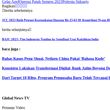
Gelar Apel
Operasi Patuh Semeru 2023
Polresta Sidoarjo
Bagikan
berita sebelumnya
JCC 2023 Raih Potensi Kesepakatan Dagang Rp 25,63 M, Kontribusi Nyata B
berita selanjutnya
BAJC 2023: Tim Indonesia Tembus ke Semifinal Usai Kalahkan India
baca juga :
Bahas Kasus Peng Shuai, Netizen China Pakai ‘Bahasa Kode’
Konsisten Lakukan Transformasi Digital, Bank Jatim Boyong D
Dari Target 10 Ribu, Program Pengusaha Baru Telah Tercapai 
Global News TV
Pemutar Video