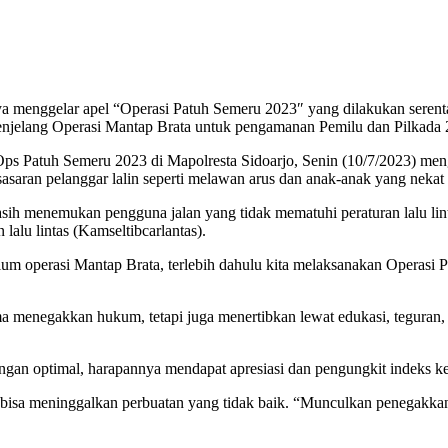
nnya menggelar apel “Operasi Patuh Semeru 2023″ yang dilakukan serent
 menjelang Operasi Mantap Brata untuk pengamanan Pemilu dan Pilkada 
s Patuh Semeru 2023 di Mapolresta Sidoarjo, Senin (10/7/2023) meng
 sasaran pelanggar lalin seperti melawan arus dan anak-anak yang neka
 menemukan pengguna jalan yang tidak mematuhi peraturan lalu lint
lalu lintas (Kamseltibcarlantas).
lum operasi Mantap Brata, terlebih dahulu kita melaksanakan Operasi P
menegakkan hukum, tetapi juga menertibkan lewat edukasi, teguran, 
ngan optimal, harapannya mendapat apresiasi dan pengungkit indeks ke
an bisa meninggalkan perbuatan yang tidak baik. “Munculkan penegakk