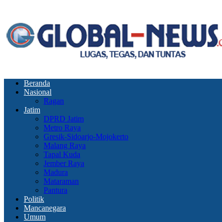
Beranda
Nasional
Ragan
Jatim
DPRD Jatim
Metro Raya
Gresik-Sidoarjo-Mojokerto
Malang Raya
Tapal Kuda
Jember Raya
Madura
Mataraman
Pantura
Politik
Mancanegara
Umum