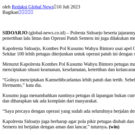
oleh
Redaksi Global News
10 Juli 2023
Bagikan
SIDOARJO
(global-news.co.id) – Polresta Sidoarjo beserta jajara
penertiban lalu lintas dan Operasi Patuh Semeru ini juga dilakukan
Kapolresta Sidoarjo, Kombes Pol Kusumo Wahyu Bintoro usai apel Op
Sekitar 100 lebih petugas diterjunkan untuk operasi patuh ini dengan
Menurut Kapolresta Kombes Pol Kusumo Wahyu Bintoro petugas masih
menciptakan situasi keamanan, keselamatan, ketertiban dan kelancaran 
“Golnya menciptakan Kamseltibcarlantas lebih patuh dan tertib. Sebe
Hermanto,” kata dia.
Kusumo juga menambahkan nantinya petugas di lapangan bukan cuma 
dan diharapkan tak ada komplain dari masyarakat.
“Saya percaya dengan operasi yang sudah ada seluruhnya berjalan de
Kapolresta Sidoarjo juga berharap agar pola pikir petugas diubah d
Semeru ini berjalan dengan aman dan lancar,” tuturnya
. (win)