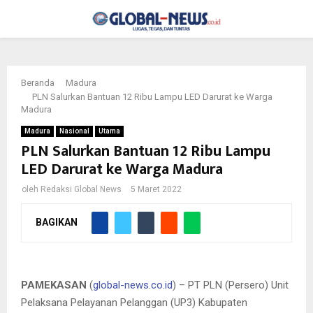
PRIMARY
MENU
Beranda
Madura
PLN Salurkan Bantuan 12 Ribu Lampu LED Darurat ke Warga
Madura
Madura
Nasional
Utama
PLN Salurkan Bantuan 12 Ribu Lampu
LED Darurat ke Warga Madura
oleh
Redaksi Global News
5 Maret 2022
BAGIKAN
UP3 Kab Pamekasan menyalurkan bantuan sebanyak 12 ribu
lampu LED darurat untuk warga Madura
PAMEKASAN
(
global-news.co.id
) – PT PLN (Persero) Unit
Pelaksana Pelayanan Pelanggan (UP3) Kabupaten