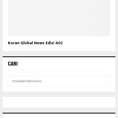
Koran Global News Edisi 402
CARI
S
S
e
a
E
r
c
A
h
f
R
o