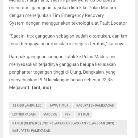
Menurut Farqi Faris, saat ini pihaknya terus berupaya
mengatasi gangguan pasokan listrik ke Pulau Madura
dengan menerjunkan Tim Emergency Recovery
System dengan menggunakan teknologi alat Fault Locator.
“Saat ini titik gangguan sebagian sudah ditemukan, dan tim
terus berupaya agar masalah ini segera teratasi,” katanya.
Dampak gangguan jaringan listrik ke Pulau Madura ini
menyebabkan terjadinya gangguan berupa kerusakan
penghantar tegangan tinggi di Ujung, Bangkalan, yang
menyebabkan PLN kehilangan beban sebesar 73,35
Megawatt
. (ant, ins)
12 RIBU LAMPU LED
JAWA TIMUR
KABUPATEN PAMEKASAN
LISTRIK PADAM
MADURA
PLN
PT PLN
PT PLN (PERSERO) UNIT PELAKSANA PELAYANAN PELANGGAN (UP3)
KABUPATEN PAMEKASAN