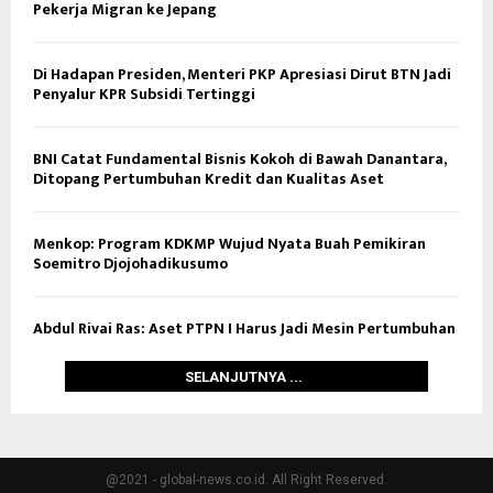
Pekerja Migran ke Jepang
Di Hadapan Presiden, Menteri PKP Apresiasi Dirut BTN Jadi
Penyalur KPR Subsidi Tertinggi
BNI Catat Fundamental Bisnis Kokoh di Bawah Danantara,
Ditopang Pertumbuhan Kredit dan Kualitas Aset
Menkop: Program KDKMP Wujud Nyata Buah Pemikiran
Soemitro Djojohadikusumo
Abdul Rivai Ras: Aset PTPN I Harus Jadi Mesin Pertumbuhan
SELANJUTNYA ...
@2021 - global-news.co.id. All Right Reserved.