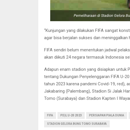
Pemeliharaan di Stadion Gelora Bu
“Kunjungan yang dilakukan FIFA sangat konstr
agar bisa berjalan sukses dan meninggalkan h
FIFA sendiri belum menentukan jadwal pelak
akan diikuti 24 negara termasuk Indonesia se
Adapun enam stadion yang disiapkan untuk Pi
tentang Dukungan Penyelenggaran FIFA U-20
tahun 2023 karena pandemi Covid-19, red), a
Jakabaring (Palembang), Stadion Si Jalak Ha
Tomo (Surabaya) dan Stadion Kapten I Wayan 
FIFA
PD)L U-20 2023
PERSIAPAN PIALA DUNIA
STADION GELORA BUNG TOMO SURABAYA