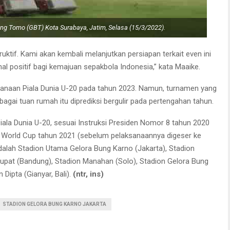
ng Tomo (GBT) Kota Surabaya, Jatim, Selasa (15/3/2022).
uktif. Kami akan kembali melanjutkan persiapan terkait even ini
al positif bagi kemajuan sepakbola Indonesia,” kata Maaike.
sanaan Piala Dunia U-20 pada tahun 2023. Namun, turnamen yang
bagai tuan rumah itu diprediksi bergulir pada pertengahan tahun.
ala Dunia U-20, sesuai Instruksi Presiden Nomor 8 tahun 2020
 World Cup tahun 2021 (sebelum pelaksanaannya digeser ke
dalah Stadion Utama Gelora Bung Karno (Jakarta), Stadion
rupat (Bandung), Stadion Manahan (Solo), Stadion Gelora Bung
Dipta (Gianyar, Bali).
(ntr, ins)
STADION GELORA BUNG KARNO JAKARTA