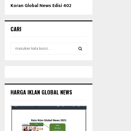
Koran Global News Edisi 402
CARI
S
e
a
S
r
c
E
h
f
A
o
HARGA IKLAN GLOBAL NEWS
r
R
:
C
H