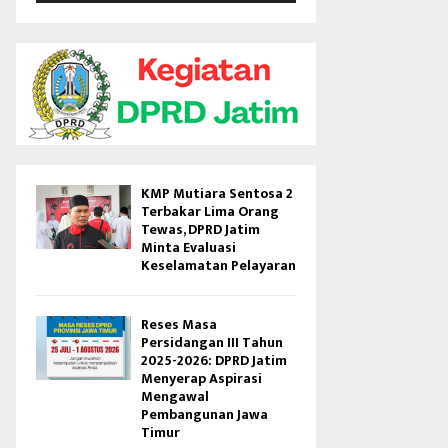
V
i
d
e
o
KMP Mutiara Sentosa 2
Terbakar Lima Orang
Tewas, DPRD Jatim
Minta Evaluasi
Keselamatan Pelayaran
Reses Masa
Persidangan III Tahun
2025-2026: DPRD Jatim
Menyerap Aspirasi
Mengawal
Pembangunan Jawa
Timur