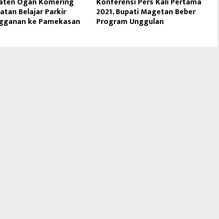
aten Ogan Komering
Konferensi Pers Kali Pertama
latan Belajar Parkir
2021, Bupati Magetan Beber
ngganan ke Pamekasan
Program Unggulan