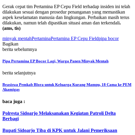
Gerak cepat tim Pertamina EP Cepu Field terhadap insiden ini telah
dilakukan sesuai dengan prosedur penanganan yang memastikan
aspek keselamatan manusia dan lingkungan. Perbaikan masih terus
dilakukan, namun telah dipastikan situasi aman dan terkendali
.
(ams, tis)
minyak mentah
Pertamina
Pertamina EP Cepu Field
pipa bocor
Bagikan
berita sebelumnya
Pipa Pertamina EP Bocor Lagi, Warga Panen Minyak Mentah
berita selanjutnya
Beasiswa Pemkab Blora untuk Keluarga Kurang Mampu, 18 Cama ke PEM
Akamigas
baca juga :
Polresta Sidoarjo Melaksanakan Kegiatan Patroli Delta
Berbagi
Bupati Sidoarjo Tiba di KPK untuk Jalani Pemeriksaan