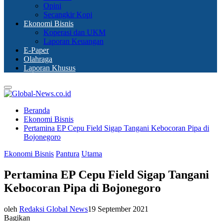
Opini
Secangkir Kopi
Ekonomi Bisnis
Koperasi dan UKM
Laporan Keuangan
E-Paper
Olahraga
Laporan Khusus
Primary
Menu
Beranda
Ekonomi Bisnis
Pertamina EP Cepu Field Sigap Tangani Kebocoran Pipa di
Bojonegoro
Ekonomi Bisnis
Pantura
Utama
Pertamina EP Cepu Field Sigap Tangani
Kebocoran Pipa di Bojonegoro
oleh
Redaksi Global News
19 September 2021
Bagikan