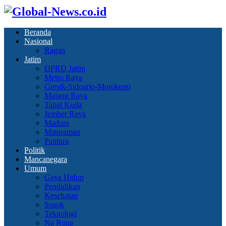
Beranda
Nasional
Ragan
Jatim
DPRD Jatim
Metro Raya
Gresik-Sidoarjo-Mojokerto
Malang Raya
Tapal Kuda
Jember Raya
Madura
Mataraman
Pantura
Politik
Mancanegara
Umum
Gaya Hidup
Pendidikan
Kesehatan
Sosok
Teknologi
Na Rona