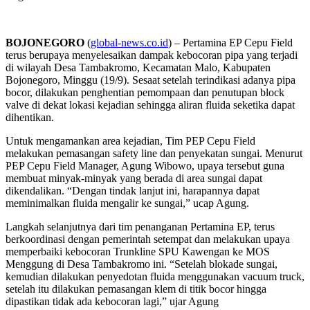
BOJONEGORO
(
global-news.co.id
) – Pertamina EP Cepu Field
terus berupaya menyelesaikan dampak kebocoran pipa yang terjadi
di wilayah Desa Tambakromo, Kecamatan Malo, Kabupaten
Bojonegoro, Minggu (19/9). Sesaat setelah terindikasi adanya pipa
bocor, dilakukan penghentian pemompaan dan penutupan block
valve di dekat lokasi kejadian sehingga aliran fluida seketika dapat
dihentikan.
Untuk mengamankan area kejadian, Tim PEP Cepu Field
melakukan pemasangan safety line dan penyekatan sungai. Menurut
PEP Cepu Field Manager, Agung Wibowo, upaya tersebut guna
membuat minyak-minyak yang berada di area sungai dapat
dikendalikan. “Dengan tindak lanjut ini, harapannya dapat
meminimalkan fluida mengalir ke sungai,” ucap Agung.
Langkah selanjutnya dari tim penanganan Pertamina EP, terus
berkoordinasi dengan pemerintah setempat dan melakukan upaya
memperbaiki kebocoran Trunkline SPU Kawengan ke MOS
Menggung di Desa Tambakromo ini. “Setelah blokade sungai,
kemudian dilakukan penyedotan fluida menggunakan vacuum truck,
setelah itu dilakukan pemasangan klem di titik bocor hingga
dipastikan tidak ada kebocoran lagi,” ujar Agung