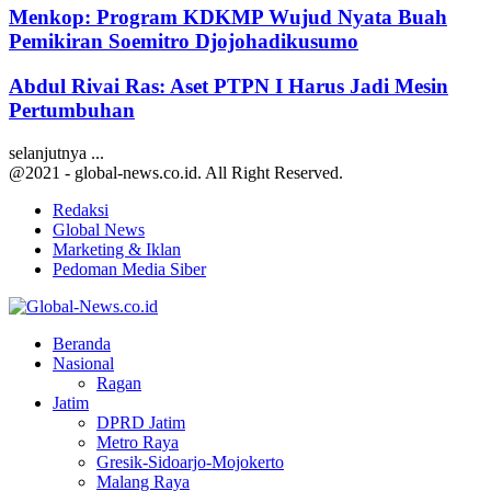
Menkop: Program KDKMP Wujud Nyata Buah
Pemikiran Soemitro Djojohadikusumo
Abdul Rivai Ras: Aset PTPN I Harus Jadi Mesin
Pertumbuhan
selanjutnya ...
@2021 - global-news.co.id. All Right Reserved.
Redaksi
Global News
Marketing & Iklan
Pedoman Media Siber
Facebook
Twitter
Youtube
Beranda
Nasional
Ragan
Jatim
DPRD Jatim
Metro Raya
Gresik-Sidoarjo-Mojokerto
Malang Raya