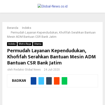
PRIMARY
MENU
Beranda
Indeks
Permudah Layanan Kependudukan, Khofifah Serahkan Bantuan
Mesin ADM Bantuan CSR Bank Jatim
Indeks
Metro Raya
Utama
Permudah Layanan Kependudukan,
Khofifah Serahkan Bantuan Mesin ADM
Bantuan CSR Bank Jatim
oleh
Redaksi Global News
24 Juli 2020
Gubernur Khofifah Indar Parawansa dalam acara penyerahan 20
BAGIKAN
unit Mesin Anjungan Dukcapil Mandiri (ADM) kepada 20
kabupaten/kota se-Jawa Timur di Gedung Negara Grahadi
Surabaya, Jumat (24/7/2020).