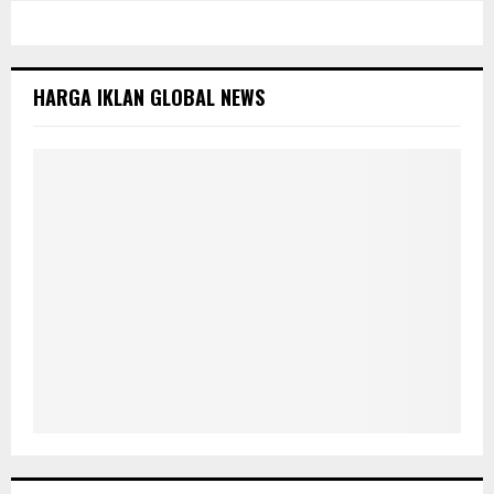
c
A
h
f
R
o
HARGA IKLAN GLOBAL NEWS
r
C
:
H