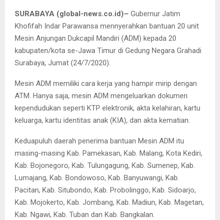
SURABAYA
(global-news.co.id)
–
Gubernur Jatim
Khofifah Indar Parawansa mennyerahkan bantuan 20 unit
Mesin Anjungan Dukcapil Mandiri (ADM) kepada 20
kabupaten/kota se-Jawa Timur di Gedung Negara Grahadi
Surabaya, Jumat (24/7/2020).
Mesin ADM memiliki cara kerja yang hampir mirip dengan
ATM. Hanya saja, mesin ADM mengeluarkan dokumen
kependudukan seperti KTP elektronik, akta kelahiran, kartu
keluarga, kartu identitas anak (KIA), dan akta kematian.
Keduapuluh daerah penerima bantuan Mesin ADM itu
masing-masing Kab. Pamekasan, Kab. Malang, Kota Kediri,
Kab. Bojonegoro, Kab. Tulungagung, Kab. Sumenep, Kab.
Lumajang, Kab. Bondowoso, Kab. Banyuwangi, Kab.
Pacitan, Kab. Situbondo, Kab. Probolinggo, Kab. Sidoarjo,
Kab. Mojokerto, Kab. Jombang, Kab. Madiun, Kab. Magetan,
Kab. Ngawi, Kab. Tuban dan Kab. Bangkalan.