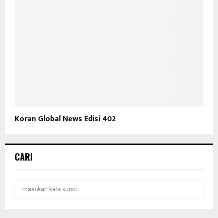
Koran Global News Edisi 402
CARI
S
S
e
a
E
r