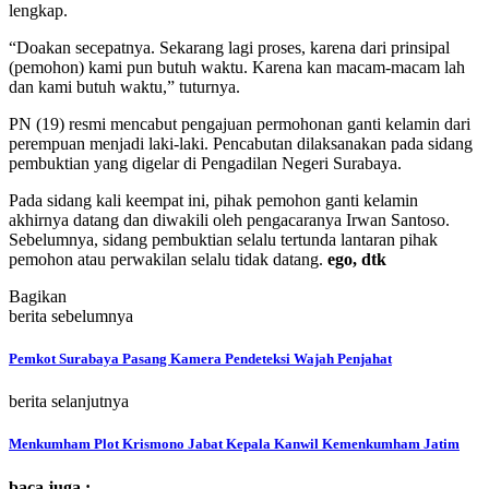
lengkap.
“Doakan secepatnya. Sekarang lagi proses, karena dari prinsipal
(pemohon) kami pun butuh waktu. Karena kan macam-macam lah
dan kami butuh waktu,” tuturnya.
PN (19) resmi mencabut pengajuan permohonan ganti kelamin dari
perempuan menjadi laki-laki. Pencabutan dilaksanakan pada sidang
pembuktian yang digelar di Pengadilan Negeri Surabaya.
Pada sidang kali keempat ini, pihak pemohon ganti kelamin
akhirnya datang dan diwakili oleh pengacaranya Irwan Santoso.
Sebelumnya, sidang pembuktian selalu tertunda lantaran pihak
pemohon atau perwakilan selalu tidak datang.
ego, dtk
Bagikan
berita sebelumnya
Pemkot Surabaya Pasang Kamera Pendeteksi Wajah Penjahat
berita selanjutnya
Menkumham Plot Krismono Jabat Kepala Kanwil Kemenkumham Jatim
baca juga :