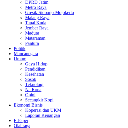
DPRD Jatim
Metro Raya
Gresik-Sidoarjo-Mojokerto
Malang Raya
Tapal Kuda
Jember Raya
Madura
Mataraman
Pantura
Politik
Mancanegara
Umum
Gaya Hidup
Pendidikan
Kesehatan
Sosok
Teknologi
Na Rona
Opini
Secangkir Kopi
Ekonomi Bisnis
Koperasi dan UKM
Laporan Keuangan
E-Paper
Olahraga