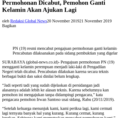
Permohonan Dicabut, Pemohon Ganti
Kelamin Akan Ajukan Lagi
oleh
Redaksi Global News
20 November 2019
21 November 2019
Bagikan
PN (19) resmi mencabut pengajuan permohonan ganti kelamin d
Pencabutan dilaksanakan pada sidang pembuktian yang digelar
SURABAYA (global-news.co.id)- Pengajuan permohonan PN (19)
mengganti kelamin perempuan menjadi laki-laki di Pengadilan
Negeri telah dicabut. Pencabutan dilakukan karena secara teknis
berbagai bukti dan saksi dinilai belum lengkap.
“Jadi seperti tadi yang sudah dijelaskan di persidangan jadi
alasannya adalah lebih ke alasan teknis. Karena sebelumnya kan
pemohon ini mengajukan tanpa didampingi pengacara,” kata
pengacara pemohon Irwan Santoso usai sidang, Rabu (20/11/2019).
“Setelah keluarga menunjuk kami, kami periksa lagi, kami cermati
lagi ternyata banyak hal yang kurang. Kurang cermat, kurang
lengkap. Sehingga kami memutuskan mencabut permohonan kami,”