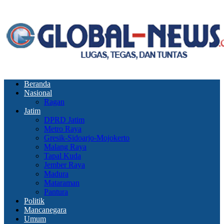
Beranda
Nasional
Ragan
Jatim
DPRD Jatim
Metro Raya
Gresik-Sidoarjo-Mojokerto
Malang Raya
Tapal Kuda
Jember Raya
Madura
Mataraman
Pantura
Politik
Mancanegara
Umum