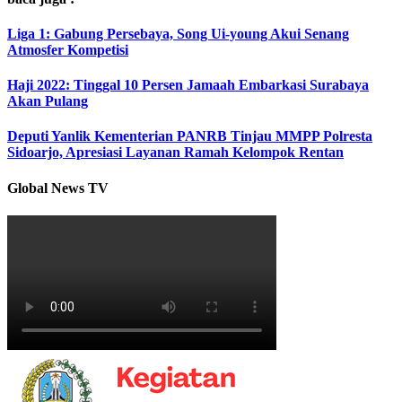
Liga 1: Gabung Persebaya, Song Ui-young Akui Senang
Atmosfer Kompetisi
Haji 2022: Tinggal 10 Persen Jamaah Embarkasi Surabaya
Akan Pulang
Deputi Yanlik Kementerian PANRB Tinjau MMPP Polresta
Sidoarjo, Apresiasi Layanan Ramah Kelompok Rentan
Global News TV