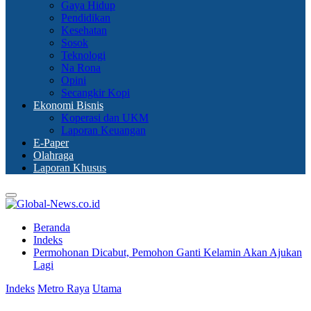
Gaya Hidup
Pendidikan
Kesehatan
Sosok
Teknologi
Na Rona
Opini
Secangkir Kopi
Ekonomi Bisnis
Koperasi dan UKM
Laporan Keuangan
E-Paper
Olahraga
Laporan Khusus
Primary
Menu
Beranda
Indeks
Permohonan Dicabut, Pemohon Ganti Kelamin Akan Ajukan
Lagi
Indeks
Metro Raya
Utama