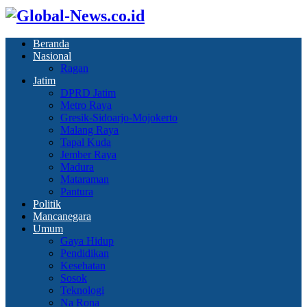
Beranda
Nasional
Ragan
Jatim
DPRD Jatim
Metro Raya
Gresik-Sidoarjo-Mojokerto
Malang Raya
Tapal Kuda
Jember Raya
Madura
Mataraman
Pantura
Politik
Mancanegara
Umum
Gaya Hidup
Pendidikan
Kesehatan
Sosok
Teknologi
Na Rona