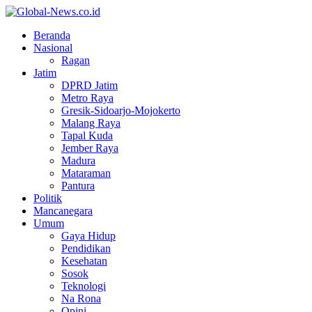
Facebook
Twitter
Youtube
Beranda
Nasional
Ragan
Jatim
DPRD Jatim
Metro Raya
Gresik-Sidoarjo-Mojokerto
Malang Raya
Tapal Kuda
Jember Raya
Madura
Mataraman
Pantura
Politik
Mancanegara
Umum
Gaya Hidup
Pendidikan
Kesehatan
Sosok
Teknologi
Na Rona
Opini