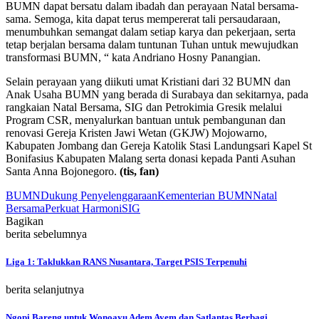
BUMN dapat bersatu dalam ibadah dan perayaan Natal bersama-
sama. Semoga, kita dapat terus mempererat tali persaudaraan,
menumbuhkan semangat dalam setiap karya dan pekerjaan, serta
tetap berjalan bersama dalam tuntunan Tuhan untuk mewujudkan
transformasi BUMN, “ kata Andriano Hosny Panangian.
Selain perayaan yang diikuti umat Kristiani dari 32 BUMN dan
Anak Usaha BUMN yang berada di Surabaya dan sekitarnya, pada
rangkaian Natal Bersama, SIG dan Petrokimia Gresik melalui
Program CSR, menyalurkan bantuan untuk pembangunan dan
renovasi Gereja Kristen Jawi Wetan (GKJW) Mojowarno,
Kabupaten Jombang dan Gereja Katolik Stasi Landungsari Kapel St
Bonifasius Kabupaten Malang serta donasi kepada Panti Asuhan
Santa Anna Bojonegoro.
(tis, fan)
BUMN
Dukung Penyelenggaraan
Kementerian BUMN
Natal
Bersama
Perkuat Harmoni
SIG
Bagikan
berita sebelumnya
Liga 1: Taklukkan RANS Nusantara, Target PSIS Terpenuhi
berita selanjutnya
Ngopi Bareng untuk Wonoayu Adem Ayem dan Satlantas Berbagi