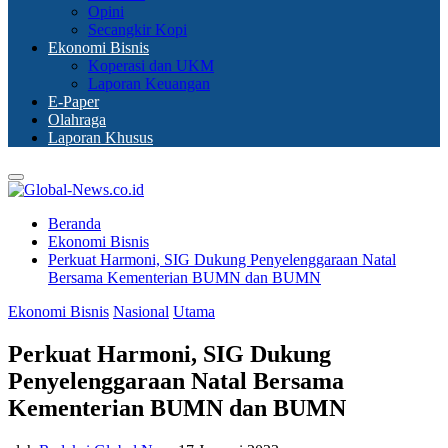
Opini
Secangkir Kopi
Ekonomi Bisnis
Koperasi dan UKM
Laporan Keuangan
E-Paper
Olahraga
Laporan Khusus
Primary
Menu
Beranda
Ekonomi Bisnis
Perkuat Harmoni, SIG Dukung Penyelenggaraan Natal
Bersama Kementerian BUMN dan BUMN
Ekonomi Bisnis
Nasional
Utama
Perkuat Harmoni, SIG Dukung
Penyelenggaraan Natal Bersama
Kementerian BUMN dan BUMN