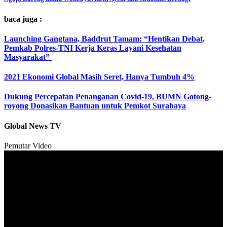
baca juga :
Launching Gangtana, Baddrut Tamam: “Hentikan Debat,
Pemkab Polres-TNI Kerja Keras Layani Kesehatan
Masyarakat”
2021 Ekonomi Global Masih Seret, Hanya Tumbuh 4%
Dukung Percepatan Penanganan Covid-19, BUMN Gotong-
royong Donasikan Bantuan untuk Pemkot Surabaya
Global News TV
Pemutar Video