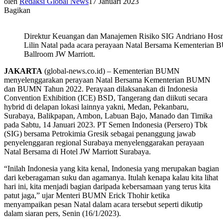
oleh
Redaksi Global News
17 Januari 2023
Bagikan
Direktur Keuangan dan Manajemen Risiko SIG Andriano Hosny
Lilin Natal pada acara perayaan Natal Bersama Kementeria
Ballroom JW Marriott.
JAKARTA
(global-news.co.id) – Kementerian BUMN
menyelenggarakan perayaan Natal Bersama Kementerian BUMN
dan BUMN Tahun 2022. Perayaan dilaksanakan di Indonesia
Convention Exhibition (ICE) BSD, Tangerang dan diikuti secara
hybrid di delapan lokasi lainnya yakni, Medan, Pekanbaru,
Surabaya, Balikpapan, Ambon, Labuan Bajo, Manado dan Timika
pada Sabtu, 14 Januari 2023. PT Semen Indonesia (Persero) Tbk
(SIG) bersama Petrokimia Gresik sebagai penanggung jawab
penyelenggaran regional Surabaya menyelenggarakan perayaan
Natal Bersama di Hotel JW Marriott Surabaya.
“Inilah Indonesia yang kita kenal, Indonesia yang merupakan bagian
dari keberagaman suku dan agamanya. Itulah kenapa kalau kita lihat
hari ini, kita menjadi bagian daripada kebersamaan yang terus kita
patut jaga,” ujar Menteri BUMN Erick Thohir ketika
menyampaikan pesan Natal dalam acara tersebut seperti dikutip
dalam siaran pers, Senin (16/1/2023).