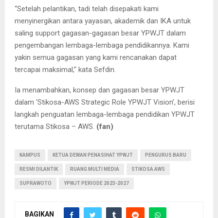
“Setelah pelantikan, tadi telah disepakati kami
menyinergikan antara yayasan, akademik dan IKA untuk
saling support gagasan-gagasan besar YPWJT dalam
pengembangan lembaga-lembaga pendidikannya. Kami
yakin semua gagasan yang kami rencanakan dapat
tercapai maksimal,” kata Sefdin.
Ia menambahkan, konsep dan gagasan besar YPWJT
dalam ‘Stikosa-AWS Strategic Role YPWJT Vision’, berisi
langkah penguatan lembaga-lembaga pendidikan YPWJT
terutama Stikosa – AWS.
(fan)
KAMPUS
KETUA DEWAN PENASIHAT YPWJT
PENGURUS BARU
RESMI DILANTIK
RUANG MULTI MEDIA
STIKOSA AWS
SUPRAWOTO
YPWJT PERIODE 2023-2027
BAGIKAN