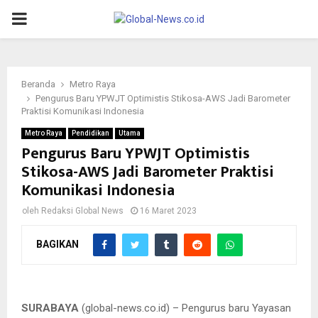
PRIMARY
MENU
Beranda
Metro Raya
Pengurus Baru YPWJT Optimistis Stikosa-AWS Jadi Barometer
Praktisi Komunikasi Indonesia
Metro Raya
Pendidikan
Utama
Pengurus Baru YPWJT Optimistis
Stikosa-AWS Jadi Barometer Praktisi
Komunikasi Indonesia
oleh
Redaksi Global News
16 Maret 2023
BAGIKAN
Pengurus Baru YPWJT berfoto bersama dan mereka optimistis
Stikosa-AWS mampu menjadi barometer praktisi komunikasi
Indonesia
SURABAYA
(global-news.co.id) – Pengurus baru Yayasan