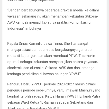
Indonesia,” ungkap Suprawoto.
“Dengan bergabungnya beberapa praktisi media ke dalam
yayasan sekarang ini, akan menambah kekuatan Stikosa-
AWS kembali menjadi kiblatnya praktisi komunikasi di
Pengurus baru YPWJT periode 2023-2027 resmi dilantik Ketua
Dewan Penasihat YPWJT, Suprawoto, di ruang Multi Media
Indonesia,” imbuhnya.
Kampus Stikosa-AWS, Rabu (15/3/2023)
Kepala Dinas Kominfo Jawa Timur, Sherlita, sangat
mengapresiasi dan optimistis bergabungnya generasi
muda di kepengurusan akan membuat YPWJT semakin
optimal sebagai kekuatan menyinergikan antara yayasan,
akademik dan alumni di Stikosa-AWS dan dan lembaga-
lembaga pendidikan di bawah naungan YPWJT.
Pengurus baru YPWJT periode 2023-2027 masih dihiasi
pengurus periode sebelumnya, yaitu Imawan Mashuri yang
kembali terpilih sebagai Ketua Harian YPWJT, Erfandi Putra
sebagai Wakil Ketua 1, Riamah sebagai Sekretaris dan
Titiek sebagai Bendahara YPWJT.