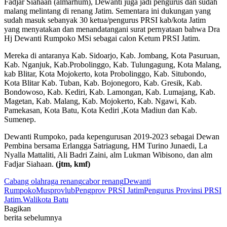
Fadjar Siahaan (almarhum), Dewanti juga jadi pengurus dan sudah
malang melintang di renang Jatim. Sementara ini dukungan yang
sudah masuk sebanyak 30 ketua/pengurus PRSI kab/kota Jatim
yang menyatakan dan menandatangani surat pernyataan bahwa Dra
Hj Dewanti Rumpoko MSi sebagai calon Ketum PRSI Jatim.
Mereka di antaranya Kab. Sidoarjo, Kab. Jombang, Kota Pasuruan,
Kab. Nganjuk, Kab.Probolinggo, Kab. Tulungagung, Kota Malang,
kab Blitar, Kota Mojokerto, kota Probolinggo, Kab. Situbondo,
Kota Blitar Kab. Tuban, Kab. Bojonegoro, Kab. Gresik, Kab.
Bondowoso, Kab. Kediri, Kab. Lamongan, Kab. Lumajang, Kab.
Magetan, Kab. Malang, Kab. Mojokerto, Kab. Ngawi, Kab.
Pamekasan, Kota Batu, Kota Kediri ,Kota Madiun dan Kab.
Sumenep.
Dewanti Rumpoko, pada kepengurusan 2019-2023 sebagai Dewan
Pembina bersama Erlangga Satriagung, HM Turino Junaedi, La
Nyalla Mattaliti, Ali Badri Zaini, alm Lukman Wibisono, dan alm
Fadjar Siahaan.
(jtm, kmf)
Cabang olahraga renang
cabor renang
Dewanti
Rumpoko
Musprovlub
Pengprov PRSI Jatim
Pengurus Provinsi PRSI
Jatim.
Walikota Batu
Bagikan
berita sebelumnya