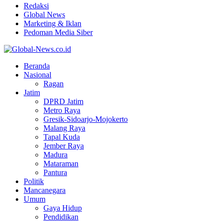
Redaksi
Global News
Marketing & Iklan
Pedoman Media Siber
Facebook
Twitter
Youtube
Beranda
Nasional
Ragan
Jatim
DPRD Jatim
Metro Raya
Gresik-Sidoarjo-Mojokerto
Malang Raya
Tapal Kuda
Jember Raya
Madura
Mataraman
Pantura
Politik
Mancanegara
Umum
Gaya Hidup
Pendidikan