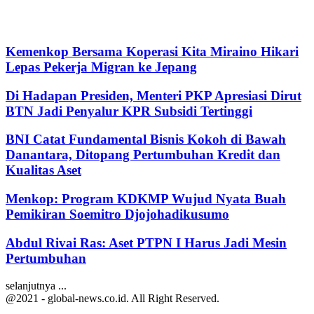
Kemenkop Bersama Koperasi Kita Miraino Hikari
Lepas Pekerja Migran ke Jepang
Di Hadapan Presiden, Menteri PKP Apresiasi Dirut
BTN Jadi Penyalur KPR Subsidi Tertinggi
BNI Catat Fundamental Bisnis Kokoh di Bawah
Danantara, Ditopang Pertumbuhan Kredit dan
Kualitas Aset
Menkop: Program KDKMP Wujud Nyata Buah
Pemikiran Soemitro Djojohadikusumo
Abdul Rivai Ras: Aset PTPN I Harus Jadi Mesin
Pertumbuhan
selanjutnya ...
@2021 - global-news.co.id. All Right Reserved.