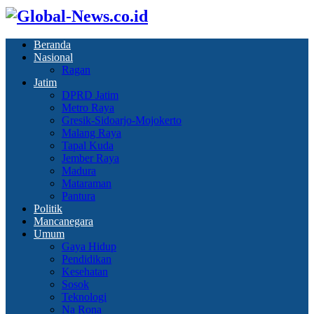
Beranda
Nasional
Ragan
Jatim
DPRD Jatim
Metro Raya
Gresik-Sidoarjo-Mojokerto
Malang Raya
Tapal Kuda
Jember Raya
Madura
Mataraman
Pantura
Politik
Mancanegara
Umum
Gaya Hidup
Pendidikan
Kesehatan
Sosok
Teknologi
Na Rona