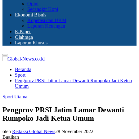
Opini
Secangkir Kopi
Ekonomi Bisnis
Koperasi dan UKM
Laporan Keuangan
E-Paper
Olahraga
Laporan Khusus
Primary
Menu
Beranda
Sport
Pengprov PRSI Jatim Lamar Dewanti Rumpoko Jadi Ketua
Umum
Sport
Utama
Pengprov PRSI Jatim Lamar Dewanti
Rumpoko Jadi Ketua Umum
oleh
Redaksi Global News
28 November 2022
Bagikan