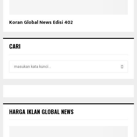
Koran Global News Edisi 402
CARI
S
e
a
S
r
c
E
h
f
A
o
HARGA IKLAN GLOBAL NEWS
r
R
:
C