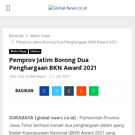
PRIMARY
MENU
Beranda
Metro Raya
Pemprov Jatim Borong Dua Penghargaan BKN Award 2021
Metro Raya
Utama
Pemprov Jatim Borong Dua
Penghargaan BKN Award 2021
oleh
Titis Global News
1 Juli 2021
Jawa Timur menyabet penghargaan terbaik I di dua kategori
BAGIKAN
sekaligus yaitu kategori komitmen pengawasan dan
pengendalian dan ketegori perencanaan kebutuhan, pelayanan
pengadaan, kepangkatan dan pensiun.
SURABAYA (global-news.co.id)
–Pemerintah Provinsi
Jawa Timur berhasil meraih dua penghargaan dalam ajang
Badan Kepegawaian Nasional (BKN) Award 2021 yang