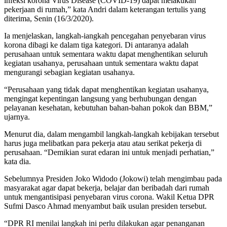
infeksi korona Virus Disease (COVID-19) dapat melakukan
pekerjaan di rumah,” kata Andri dalam keterangan tertulis yang
diterima, Senin (16/3/2020).
Ia menjelaskan, langkah-iangkah pencegahan penyebaran virus
korona dibagi ke dalam tiga kategori. Di antaranya adalah
perusahaan untuk sementara waktu dapat menghentikan seluruh
kegiatan usahanya, perusahaan untuk sementara waktu dapat
mengurangi sebagian kegiatan usahanya.
“Perusahaan yang tidak dapat menghentikan kegiatan usahanya,
mengingat kepentingan langsung yang berhubungan dengan
pelayanan kesehatan, kebutuhan bahan-bahan pokok dan BBM,”
ujarnya.
Menurut dia, dalam mengambil langkah-langkah kebijakan tersebut
harus juga melibatkan para pekerja atau atau serikat pekerja di
perusahaan. “Demikian surat edaran ini untuk menjadi perhatian,”
kata dia.
Sebelumnya Presiden Joko Widodo (Jokowi) telah mengimbau pada
masyarakat agar dapat bekerja, belajar dan beribadah dari rumah
untuk mengantisipasi penyebaran virus corona. Wakil Ketua DPR
Sufmi Dasco Ahmad menyambut baik usulan presiden tersebut.
“DPR RI menilai langkah ini perlu dilakukan agar penanganan