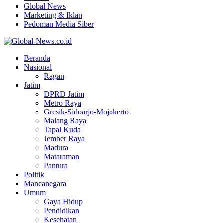
Global News
Marketing & Iklan
Pedoman Media Siber
Facebook
Twitter
Youtube
Beranda
Nasional
Ragan
Jatim
DPRD Jatim
Metro Raya
Gresik-Sidoarjo-Mojokerto
Malang Raya
Tapal Kuda
Jember Raya
Madura
Mataraman
Pantura
Politik
Mancanegara
Umum
Gaya Hidup
Pendidikan
Kesehatan