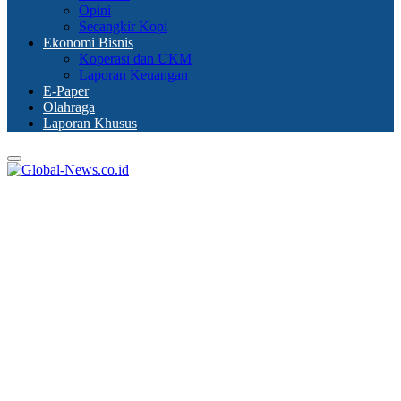
Opini
Secangkir Kopi
Ekonomi Bisnis
Koperasi dan UKM
Laporan Keuangan
E-Paper
Olahraga
Laporan Khusus
Primary
Menu