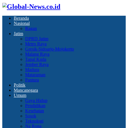
Beranda
Nasional
Ragan
Jatim
DPRD Jatim
Metro Raya
Gresik-Sidoarjo-Mojokerto
Malang Raya
Tapal Kuda
Jember Raya
Madura
Mataraman
Pantura
Politik
Mancanegara
Umum
Gaya Hidup
Pendidikan
Kesehatan
Sosok
Teknologi
Na Rona