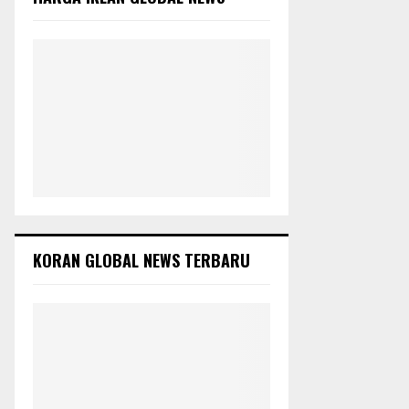
r
C
:
H
KORAN GLOBAL NEWS TERBARU