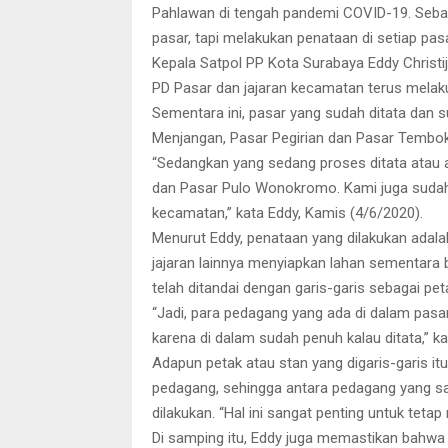
Pahlawan di tengah pandemi COVID-19. Seba
pasar, tapi melakukan penataan di setiap pasa
Kepala Satpol PP Kota Surabaya Eddy Chris
PD Pasar dan jajaran kecamatan terus mela
Sementara ini, pasar yang sudah ditata dan 
Menjangan, Pasar Pegirian dan Pasar Tembo
“Sedangkan yang sedang proses ditata atau 
dan Pasar Pulo Wonokromo. Kami juga sudah
kecamatan,” kata Eddy, Kamis (4/6/2020).
Menurut Eddy, penataan yang dilakukan adal
jajaran lainnya menyiapkan lahan sementara b
telah ditandai dengan garis-garis sebagai pet
“Jadi, para pedagang yang ada di dalam pasar,
karena di dalam sudah penuh kalau ditata,” ka
Adapun petak atau stan yang digaris-garis itu
pedagang, sehingga antara pedagang yang sat
dilakukan. “Hal ini sangat penting untuk teta
Di samping itu, Eddy juga memastikan bahwa 