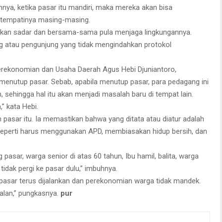
nya, ketika pasar itu mandiri, maka mereka akan bisa
tempatinya masing-masing.
kan sadar dan bersama-sama pula menjaga lingkungannya.
 atau pengunjung yang tidak mengindahkan protokol
Perekonomian dan Usaha Daerah Agus Hebi Djuniantoro,
menutup pasar. Sebab, apabila menutup pasar, para pedagang ini
, sehingga hal itu akan menjadi masalah baru di tempat lain.
” kata Hebi.
n pasar itu. Ia memastikan bahwa yang ditata atau diatur adalah
seperti harus menggunakan APD, membiasakan hidup bersih, dan
sar, warga senior di atas 60 tahun, Ibu hamil, balita, warga
tidak pergi ke pasar dulu,” imbuhnya.
pasar terus dijalankan dan perekonomian warga tidak mandek.
jalan,” pungkasnya.
pur