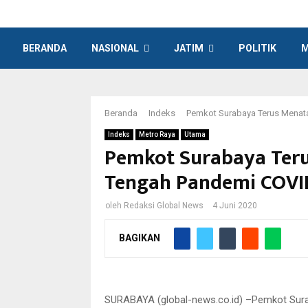
BERANDA
NASIONAL
JATIM
POLITIK
M
Beranda
Indeks
Pemkot Surabaya Terus Menata
Indeks
Metro Raya
Utama
Pemkot Surabaya Terus
Tengah Pandemi COVI
oleh
Redaksi Global News
4 Juni 2020
BAGIKAN
Pemkot Surabaya terus melakukan penataan pa
SURABAYA (global-news.co.id) –Pemkot Surab