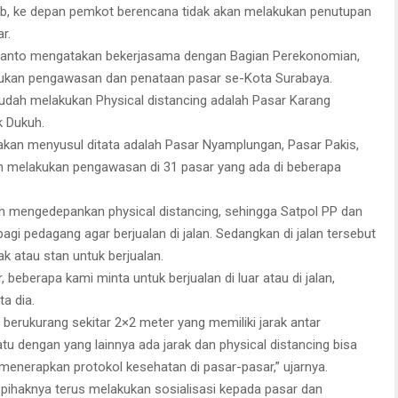
b, ke depan pemkot berencana tidak akan melakukan penutupan
r.
tijanto mengatakan bekerjasama dengan Bagian Perekonomian,
kukan pengawasan dan penataan pasar se-Kota Surabaya.
sudah melakukan Physical distancing adalah Pasar Karang
k Dukuh.
akan menyusul ditata adalah Pasar Nyamplungan, Pasar Pakis,
 melakukan pengawasan di 31 pasar yang ada di beberapa
ah mengedepankan physical distancing, sehingga Satpol PP dan
agi pedagang agar berjualan di jalan. Sedangkan di jalan tersebut
ak atau stan untuk berjualan.
 beberapa kami minta untuk berjualan di luar atau di jalan,
ta dia.
 berukurang sekitar 2×2 meter yang memiliki jarak antar
u dengan yang lainnya ada jarak dan physical distancing bisa
p menerapkan protokol kesehatan di pasar-pasar,” ujarnya.
pihaknya terus melakukan sosialisasi kepada pasar dan