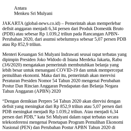
Antara
Menkeu Sri Mulyani
JAKARTA (global-news.co.id) – Pemerintah akan memperlebar
defisit anggaran menjadi 6,34 persen dari Produk Domestik Bruto
(PDB) atau sebesar Rp 1.039,2 triliun pada Rancangan APBN-
Perubahan 2020, dari asumsi sebelumnya sebesar 5,07 persen PDB
atau Rp 852,9 triliun.
Menteri Keuangan Sri Mulyani Indrawati seusai rapat terbatas yang
dipimpin Presiden Joko Widodo di Istana Merdeka Jakarta, Rabu
(3/6/2020) mengatakan pemerintah membutuhkan belanja yang
lebih besar untuk menangani COVID-19 dan untuk mempercepat
pemulihan ekonomi. Maka dari itu, pemerintah akan merevisi
Peraturan Presiden Nomor 54 Tahun 2020 mengenai Perubahan
Postur Dan Rincian Anggaran Pendapatan dan Belanja Negara
Tahun Anggaran (APBN) 2020
“Dengan demikian Perpres 54 Tahun 2020 akan direvisi dengan
defisit yang meningkat dari Rp 852,9 triliun atau 5,07 persen dari
PDB meningkat menjadi Rp 1.039,2 triliun. Atau menjadi 6,34
persen dari PDB,” kata Sri Mulyani dalam rapat terbatas secara
telekonferensi mengenai Penetapan Program Pemulihan Ekonomi
Nasional (PEN) dan Perubahan Postur APBN Tahun 2020 di