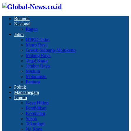
Beranda
Nasional
Ragan
Jatim
DPRD Jatim
Metro Raya
Gresik-Sidoarjo-Mojokerto
Malang Raya
Tapal Kuda
Jember Raya
Madura
Mataraman
Pantura
Politik
Mancanegara
Umum
Gaya Hidup
Pendidikan
Kesehatan
Sosok
Teknologi
Na Rona