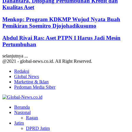
Danantara, Ditopang Pertumbuhan Kredit dan
Kualitas Aset
Menkop: Program KDKMP Wujud Nyata Buah
Pemikiran Soemitro Djojohadikusumo
Abdul Rivai Ras: Aset PTPN I Harus Jadi Mesin
Pertumbuhan
selanjutnya ...
@2021 - global-news.co.id. All Right Reserved.
Redaksi
Global News
Marketing & Iklan
Pedoman Media Siber
Facebook
Twitter
Youtube
Beranda
Nasional
Ragan
Jatim
DPRD Jatim