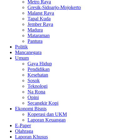
Metro Raya
Gresik-Sidoarjo-Mojokerto
Malang Raya
Tapal Kuda
Jember Raya
Madura
Mataraman
Pantura
Politik
Mancanegara
Umum
Gaya Hidup
Pendidikan
Kesehatan
Sosok
Teknologi
Na Rona
Opini
Secangkir Kopi
Ekonomi Bisnis
Koperasi dan UKM
Laporan Keuangan
E-Paper
Olahraga
Laporan Khusus