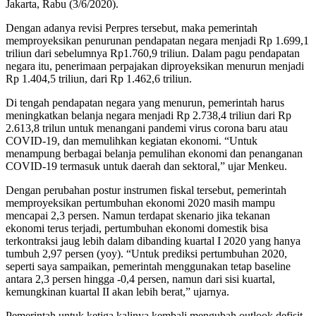
Jakarta, Rabu (3/6/2020).
Dengan adanya revisi Perpres tersebut, maka pemerintah
memproyeksikan penurunan pendapatan negara menjadi Rp 1.699,1
triliun dari sebelumnya Rp1.760,9 triliun. Dalam pagu pendapatan
negara itu, penerimaan perpajakan diproyeksikan menurun menjadi
Rp 1.404,5 triliun, dari Rp 1.462,6 triliun.
Di tengah pendapatan negara yang menurun, pemerintah harus
meningkatkan belanja negara menjadi Rp 2.738,4 triliun dari Rp
2.613,8 trilun untuk menangani pandemi virus corona baru atau
COVID-19, dan memulihkan kegiatan ekonomi. “Untuk
menampung berbagai belanja pemulihan ekonomi dan penanganan
COVID-19 termasuk untuk daerah dan sektoral,” ujar Menkeu.
Dengan perubahan postur instrumen fiskal tersebut, pemerintah
memproyeksikan pertumbuhan ekonomi 2020 masih mampu
mencapai 2,3 persen. Namun terdapat skenario jika tekanan
ekonomi terus terjadi, pertumbuhan ekonomi domestik bisa
terkontraksi jaug lebih dalam dibanding kuartal I 2020 yang hanya
tumbuh 2,97 persen (yoy). “Untuk prediksi pertumbuhan 2020,
seperti saya sampaikan, pemerintah menggunakan tetap baseline
antara 2,3 persen hingga -0,4 persen, namun dari sisi kuartal,
kemungkinan kuartal II akan lebih berat,” ujarnya.
Pemerintah untuk ketiga kalinya kembali mengubah outlook defisit