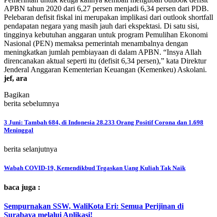
APBN tahun 2020 dari 6,27 persen menjadi 6,34 persen dari PDB.
Pelebaran defisit fiskal ini merupakan implikasi dari outlook shortfall
pendapatan negara yang masih jauh dari ekspektasi. Di satu sisi,
tingginya kebutuhan anggaran untuk program Pemulihan Ekonomi
Nasional (PEN) memaksa pemerintah menambalnya dengan
meningkatkan jumlah pembiayaan di dalam APBN. “Insya Allah
direncanakan aktual seperti itu (defisit 6,34 persen),” kata Direktur
Jenderal Anggaran Kementerian Keuangan (Kemenkeu) Askolani.
jef, ara
Bagikan
berita sebelumnya
3 Juni: Tambah 684, di Indonesia 28.233 Orang Positif Corona dan 1.698
Meninggal
berita selanjutnya
Wabah COVID-19, Kemendikbud Tegaskan Uang Kuliah Tak Naik
baca juga :
Sempurnakan SSW, WaliKota Eri: Semua Perijinan di
Surabaya melalui Aplikasi!