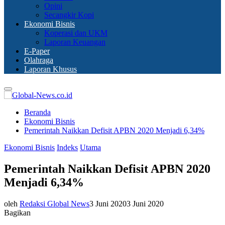
Opini
Secangkir Kopi
Ekonomi Bisnis
Koperasi dan UKM
Laporan Keuangan
E-Paper
Olahraga
Laporan Khusus
Primary
Menu
Beranda
Ekonomi Bisnis
Pemerintah Naikkan Defisit APBN 2020 Menjadi 6,34%
Ekonomi Bisnis
Indeks
Utama
Pemerintah Naikkan Defisit APBN 2020
Menjadi 6,34%
oleh
Redaksi Global News
3 Juni 2020
3 Juni 2020
Bagikan