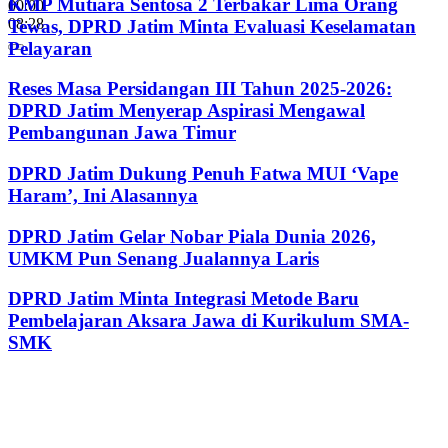
KMP Mutiara Sentosa 2 Terbakar Lima Orang
00:00
08:28
Tewas, DPRD Jatim Minta Evaluasi Keselamatan
Pelayaran
Reses Masa Persidangan III Tahun 2025-2026:
DPRD Jatim Menyerap Aspirasi Mengawal
Pembangunan Jawa Timur
DPRD Jatim Dukung Penuh Fatwa MUI ‘Vape
Haram’, Ini Alasannya
DPRD Jatim Gelar Nobar Piala Dunia 2026,
UMKM Pun Senang Jualannya Laris
DPRD Jatim Minta Integrasi Metode Baru
Pembelajaran Aksara Jawa di Kurikulum SMA-
SMK