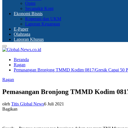
Opini
Secangkir Kopi
Ekonomi Bisnis
Koperasi dan UKM
Laporan Keuangan
E-Paper
Olahraga
Laporan Khusus
Primary
Menu
Beranda
Ragan
Pemasangan Bronjong TMMD Kodim 0817/Gresik Capai 50 P
Ragan
Pemasangan Bronjong TMMD Kodim 0817/
oleh
Titis Global News
6 Juli 2021
Bagikan