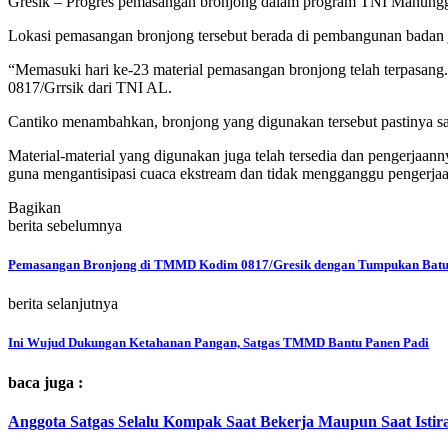
Gresik – Progres pemasangan bronjong dalam program TNI Manung
Lokasi pemasangan bronjong tersebut berada di pembangunan badan
“Memasuki hari ke-23 material pemasangan bronjong telah terpasan
0817/Grrsik dari TNI AL.
Cantiko menambahkan, bronjong yang digunakan tersebut pastinya sa
Material-material yang digunakan juga telah tersedia dan pengerja
guna mengantisipasi cuaca ekstream dan tidak mengganggu pengerjaan
Bagikan
berita sebelumnya
Pemasangan Bronjong di TMMD Kodim 0817/Gresik dengan Tumpukan Bat
berita selanjutnya
Ini Wujud Dukungan Ketahanan Pangan, Satgas TMMD Bantu Panen Padi
baca juga :
Anggota Satgas Selalu Kompak Saat Bekerja Maupun Saat Istir