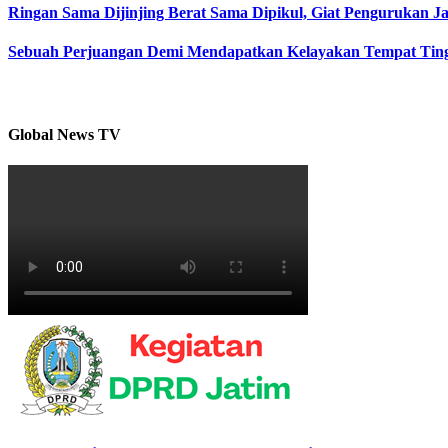
Ringan Sama Dijinjing Berat Sama Dipikul, Giat Pengurukan Ja
Sebuah Perjuangan Demi Mendapatkan Kelayakan Tempat Tin
Global News TV