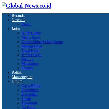
Beranda
Nasional
Ragan
Jatim
DPRD Jatim
Metro Raya
Gresik-Sidoarjo-Mojokerto
Malang Raya
Tapal Kuda
Jember Raya
Madura
Mataraman
Pantura
Politik
Mancanegara
Umum
Gaya Hidup
Pendidikan
Kesehatan
Sosok
Teknologi
Na Rona