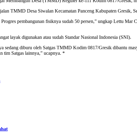
gal Membangun Desa (TMMD) Reguler ke-111 Kodim 0817/Gresik, me
 jalan TMMD Desa Siwalan Kecamatan Panceng Kabupaten Gresik, Sel
g. Progres pembangunan fisiknya sudah 50 persen,” ungkap Lettu Mar 
ngat layak digunakan atau sudah Standar Nasional Indonesia (SNI).
annya sedang diburu oleh Satgas TMMD Kodim 0817/Gresik dibantu masy
 tim Satgas lainnya,” ucapnya. *
u
ahat