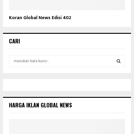
Koran Global News Edisi 402
CARI
S
e
a
S
r
c
E
h
f
A
o
HARGA IKLAN GLOBAL NEWS
r
R
:
C
H