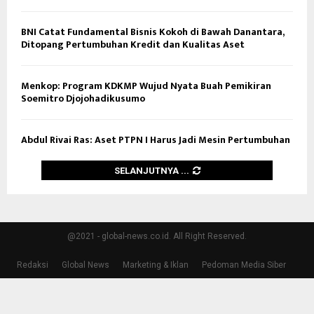
BNI Catat Fundamental Bisnis Kokoh di Bawah Danantara,
Ditopang Pertumbuhan Kredit dan Kualitas Aset
Menkop: Program KDKMP Wujud Nyata Buah Pemikiran
Soemitro Djojohadikusumo
Abdul Rivai Ras: Aset PTPN I Harus Jadi Mesin Pertumbuhan
SELANJUTNYA ...
@2021 - global-news.co.id. All Right Reserved.
Redaksi
Global News
Marketing & Iklan
Pedoman Media Siber