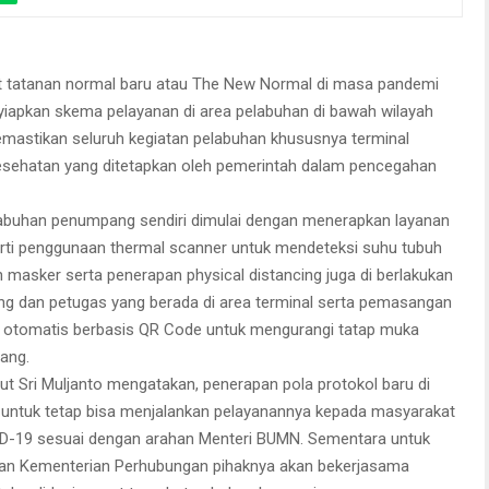
hatan yang ditetapkan oleh pemerintah dalam pencegahan penyebaran
COVID-19.
 tatanan normal baru atau The New Normal di masa pandemi
nyiapkan skema pelayanan di area pelabuhan di bawah wilayah
memastikan seluruh kegiatan pelabuhan khususnya terminal
sehatan yang ditetapkan oleh pemerintah dalam pencegahan
labuhan penumpang sendiri dimulai dengan menerapkan layanan
erti penggunaan thermal scanner untuk mendeteksi suhu tubuh
masker serta penerapan physical distancing juga di berlakukan
g dan petugas yang berada di area terminal serta pemasangan
g otomatis berbasis QR Code untuk mengurangi tatap muka
ang.
tut Sri Muljanto mengatakan, penerapan pola protokol baru di
 untuk tetap bisa menjalankan pelayanannya kepada masyarakat
D-19 sesuai dengan arahan Menteri BUMN. Sementara untuk
uran Kementerian Perhubungan pihaknya akan bekerjasama