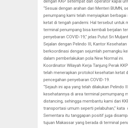
dengan KKP setempat dan operator kapal untu
“Sesuai dengan arahan dari Menteri BUMN, s
penumpang kami telah menyiapkan berbagai
ketat di tengah pandemi. Hal tersebut untuk
terminal penumpang bisa kembali berjalan 
penyebaran COVID-19,” jelas Putut Sri Muljan
Sejalan dengan Pelindo III, Kantor Kesehata
berkoordinasi dengan sejumlah pemangku kebi
dalam pemberlakukan pola New Normal ini.
Koordinator Wilayah Kerja Tanjung Perak KKP 
telah menerapkan protokol kesehatan ketat 
pencegahan penyebaran COVID-19.
“Sejauh ini apa yang telah dilakukan Pelindo 
kesehatannya di area terminal pemumpang mu
distancing, sehingga membantu kami dari K
transportasi umum seperti pelabuhan,” kata d
Sementara itu tanggapan positif juga disam
tujuan Makassar yang berada di terminal p