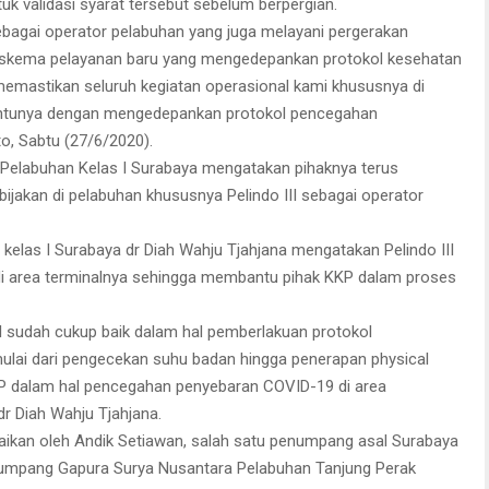
k validasi syarat tersebut sebelum berpergian.
ebagai operator pelabuhan yang juga melayani pergerakan
 skema pelayanan baru yang mengedepankan protokol kesehatan
 memastikan seluruh kegiatan operasional kami khususnya di
tentunya dengan mengedepankan protokol pencegahan
to, Sabtu (27/6/2020).
n Pelabuhan Kelas I Surabaya mengatakan pihaknya terus
jakan di pelabuhan khususnya Pelindo III sebagai operator
kelas I Surabaya dr Diah Wahju Tjahjana mengatakan Pelindo III
di area terminalnya sehingga membantu pihak KKP dalam proses
III sudah cukup baik dalam hal pemberlakuan protokol
lai dari pengecekan suhu badan hingga penerapan physical
KP dalam hal pencegahan penyebaran COVID-19 di area
r Diah Wahju Tjahjana.
paikan oleh Andik Setiawan, salah satu penumpang asal Surabaya
enumpang Gapura Surya Nusantara Pelabuhan Tanjung Perak