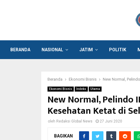
BERANDA
NASIONAL
JATIM
POLITIK
Beranda
Ekonomi Bisnis
New Normal, Pelindo
Ekonomi Bisnis
Indeks
Utama
New Normal, Pelindo I
Kesehatan Ketat di S
oleh
Redaksi Global News
27 Juni 2020
BAGIKAN
Pelindo III menyiapkan skema baru pelayana