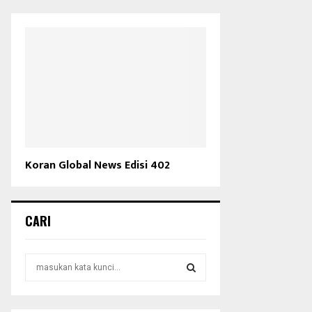
Koran Global News Edisi 402
CARI
S
e
a
S
r