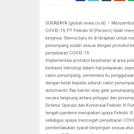
penumpang sudah sesuai dengan protokol kese
SURABAYA (global-news.co.id) — Menyambut
COVID-19, PT Pelindo III (Persero) telah me
kerjanya. Skema baru ini di terapkan untuk 
penumpang sudah sesuai dengan protokol ke
penyebaran COVID-19.
Implementasi protokol kesehatan di area pe
berbasis teknologi dalam hal pelayanan, sep
calon penumpang, sementara itu penggunaan 
dengan ketat kepada seluruh calon penumpan
automactic flap barrier atay gate penumpan
secara langsung antara petugas dan penump
Direktur Operasi dan Komersial Pelindo III Pu
tengah pandemi merupakan upaya Pelindo III
sekaligus upaya mencegah penyebaran COVI
pemberlakukan syarat berpergian sesuai at