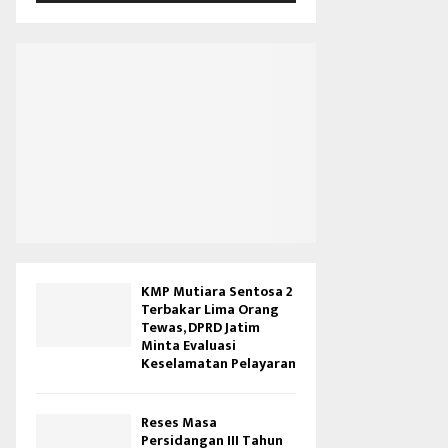
V
i
d
e
o
KMP Mutiara Sentosa 2
Terbakar Lima Orang
Tewas, DPRD Jatim
Minta Evaluasi
Keselamatan Pelayaran
Reses Masa
Persidangan III Tahun