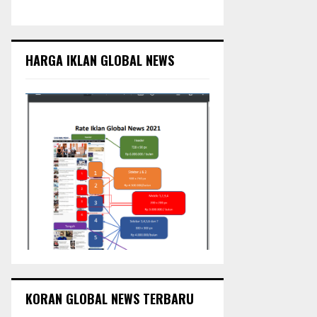
c
E
h
f
A
o
HARGA IKLAN GLOBAL NEWS
r
R
:
C
H
KORAN GLOBAL NEWS TERBARU