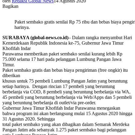
oleh
Redaksi Global News
14 Agustus 2020
Bagikan
Paket sembako gratis senilai Rp 75 ribu dan bebas biaya peng
harinya.
SURABAYA (global-news.co.id)
– Dalam rangka menyambut Hari
Kemerdekaan Republik Indonesia ke-75, Gubernur Jawa Timur
Khofifah Indar
Parawansa memberikan paket sembako senilai kurang lebih Rp
75.000 selama 17 hari pada pelanggan Lumbung Pangan Jawa
Timur.
Paket sembako gratis dan bebas biaya pengiriman (free ongkir) itu
diberikan
khusus untuk 75 pembeli Lumbung Pangan Jatim yang beruntung
setiap harinya. Dengan rincian 17 pembeli yang beruntung
berbelanja via COD, 8 pembeli yang beruntung berbelanja via WA,
45 pembeli yang beruntung berbelanja via Web/Apps dan 5 pembeli
yang beruntung berbelanja di outlet/via pre-order.
Gubernur Jawa Timur Khofifah Indar Parawansa menegaskan
bahwa program ini akan berlangsung mulai 15 Agustus 2020 hingga
31 Agustus 2020. Sehingga
total paket sembako yang akan dibagikan dalam Semarak Merdeka
Pangan Jatim ada sebanyak 1.275 paket sembako bagi pelanggan