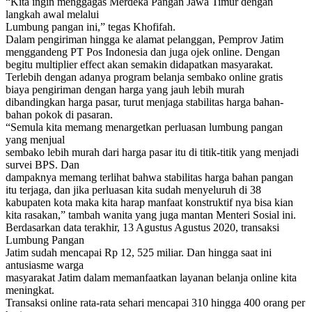
“Kita ingin menggagas Merdeka Pangan Jawa Timur dengan
langkah awal melalui
Lumbung pangan ini,” tegas Khofifah.
Dalam pengiriman hingga ke alamat pelanggan, Pemprov Jatim
menggandeng PT Pos Indonesia dan juga ojek online. Dengan
begitu multiplier effect akan semakin didapatkan masyarakat.
Terlebih dengan adanya program belanja sembako online gratis
biaya pengiriman dengan harga yang jauh lebih murah
dibandingkan harga pasar, turut menjaga stabilitas harga bahan-
bahan pokok di pasaran.
“Semula kita memang menargetkan perluasan lumbung pangan
yang menjual
sembako lebih murah dari harga pasar itu di titik-titik yang menjadi
survei BPS. Dan
dampaknya memang terlihat bahwa stabilitas harga bahan pangan
itu terjaga, dan jika perluasan kita sudah menyeluruh di 38
kabupaten kota maka kita harap manfaat konstruktif nya bisa kian
kita rasakan,” tambah wanita yang juga mantan Menteri Sosial ini.
Berdasarkan data terakhir, 13 Agustus Agustus 2020, transaksi
Lumbung Pangan
Jatim sudah mencapai Rp 12, 525 miliar. Dan hingga saat ini
antusiasme warga
masyarakat Jatim dalam memanfaatkan layanan belanja online kita
meningkat.
Transaksi online rata-rata sehari mencapai 310 hingga 400 orang per