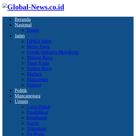
Beranda
Nasional
Ragan
Jatim
DPRD Jatim
Metro Raya
Gresik-Sidoarjo-Mojokerto
Malang Raya
Tapal Kuda
Jember Raya
Madura
Mataraman
Pantura
Politik
Mancanegara
Umum
Gaya Hidup
Pendidikan
Kesehatan
Sosok
Teknologi
Na Rona