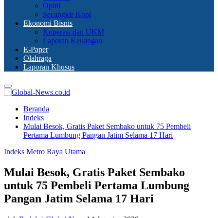
Opini
Secangkir Kopi
Ekonomi Bisnis
Koperasi dan UKM
Laporan Keuangan
E-Paper
Olahraga
Laporan Khusus
Primary
Menu
Beranda
Indeks
Mulai Besok, Gratis Paket Sembako untuk 75 Pembeli
Pertama Lumbung Pangan Jatim Selama 17 Hari
Indeks
Metro Raya
Utama
Mulai Besok, Gratis Paket Sembako
untuk 75 Pembeli Pertama Lumbung
Pangan Jatim Selama 17 Hari