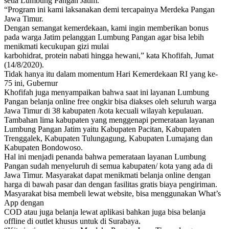
setia Lumbung Pangan Jatim.
“Program ini kami laksanakan demi tercapainya Merdeka Pangan
Jawa Timur.
Dengan semangat kemerdekaan, kami ingin memberikan bonus
pada warga Jatim pelanggan Lumbung Pangan agar bisa lebih
menikmati kecukupan gizi mulai
karbohidrat, protein nabati hingga hewani,” kata Khofifah, Jumat
(14/8/2020).
Tidak hanya itu dalam momentum Hari Kemerdekaan RI yang ke-
75 ini, Gubernur
Khofifah juga menyampaikan bahwa saat ini layanan Lumbung
Pangan belanja online free ongkir bisa diakses oleh seluruh warga
Jawa Timur di 38 kabupaten /kota kecuali wilayah kepulauan.
Tambahan lima kabupaten yang menggenapi pemerataan layanan
Lumbung Pangan Jatim yaitu Kabupaten Pacitan, Kabupaten
Trenggalek, Kabupaten Tulungagung, Kabupaten Lumajang dan
Kabupaten Bondowoso.
Hal ini menjadi penanda bahwa pemerataan layanan Lumbung
Pangan sudah menyeluruh di semua kabupaten/ kota yang ada di
Jawa Timur. Masyarakat dapat menikmati belanja online dengan
harga di bawah pasar dan dengan fasilitas gratis biaya pengiriman.
Masyarakat bisa membeli lewat website, bisa menggunakan What’s
App dengan
COD atau juga belanja lewat aplikasi bahkan juga bisa belanja
offline di outlet khusus untuk di Surabaya.