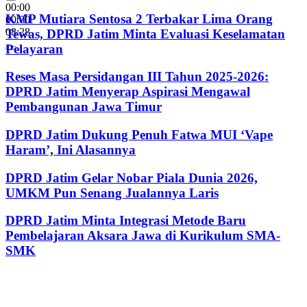
00:00
KMP Mutiara Sentosa 2 Terbakar Lima Orang
00:00
08:28
Tewas, DPRD Jatim Minta Evaluasi Keselamatan
Pelayaran
Reses Masa Persidangan III Tahun 2025-2026:
DPRD Jatim Menyerap Aspirasi Mengawal
Pembangunan Jawa Timur
DPRD Jatim Dukung Penuh Fatwa MUI ‘Vape
Haram’, Ini Alasannya
DPRD Jatim Gelar Nobar Piala Dunia 2026,
UMKM Pun Senang Jualannya Laris
DPRD Jatim Minta Integrasi Metode Baru
Pembelajaran Aksara Jawa di Kurikulum SMA-
SMK