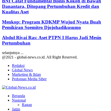
BNI Catat Fundamental Bisnis Kokoh di Bawah
Danantara, Ditopang Pertumbuhan Kredit dan
Kualitas Aset
Menkop: Program KDKMP Wujud Nyata Buah
Pemikiran Soemitro Djojohadikusumo
Abdul Rivai Ras: Aset PTPN I Harus Jadi Mesin
Pertumbuhan
selanjutnya ...
@2021 - global-news.co.id. All Right Reserved.
Redaksi
Global News
Marketing & Iklan
Pedoman Media Siber
Facebook
Twitter
Youtube
Beranda
Nasional
Ragan
Jatim