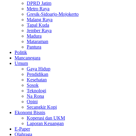
DPRD Jatim
Metro Raya
Gresik-Sidoarjo-Mojokerto
Malang Raya
Tapal Kuda
Jember Raya
Madura
Mataraman
Pantura
Politik
Mancanegara
Umum
Gaya Hidup
Pendidikan
Kesehatan
Sosok
Teknologi
Na Rona
Opini
Secangkir Kopi
Ekonomi Bisnis
Koperasi dan UKM
Laporan Keuangan
E-Paper
Olahraga