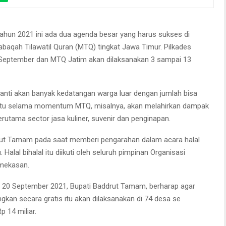
ahun 2021 ini ada dua agenda besar yang harus sukses di
baqah Tilawatil Quran (MTQ) tingkat Jawa Timur. Pilkades
 September dan MTQ Jatim akan dilaksanakan 3 sampai 13
ti akan banyak kedatangan warga luar dengan jumlah bisa
 itu selama momentum MTQ, misalnya, akan melahirkan dampak
rutama sector jasa kuliner, suvenir dan penginapan.
rut Tamam pada saat memberi pengarahan dalam acara halal
. Halal bihalal itu diikuti oleh seluruh pimpinan Organisasi
amekasan.
da 20 September 2021, Bupati Baddrut Tamam, berharap agar
ngkan secara gratis itu akan dilaksanakan di 74 desa se
 14 miliar.