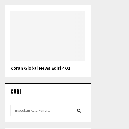
Koran Global News Edisi 402
CARI
S
e
a
S
r