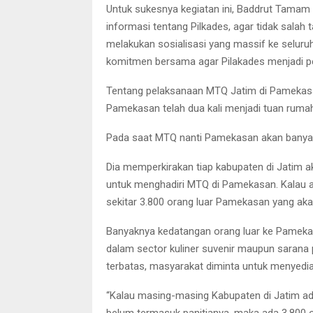
Untuk sukesnya kegiatan ini, Baddrut Tamam
informasi tentang Pilkades, agar tidak sala
melakukan sosialisasi yang massif ke selu
komitmen bersama agar Pilakades menjadi p
Tentang pelaksanaan MTQ Jatim di Pamekas
Pamekasan telah dua kali menjadi tuan ruma
Pada saat MTQ nanti Pamekasan akan banyak
Dia memperkirakan tiap kabupaten di Jatim a
untuk menghadiri MTQ di Pamekasan. Kalau ad
sekitar 3.800 orang luar Pamekasan yang ak
Banyaknya kedatangan orang luar ke Pamek
dalam sector kuliner suvenir maupun sarana
terbatas, masyarakat diminta untuk menyedia
“Kalau masing-masing Kabupaten di Jatim ada
belum termasuk panitianya, maka ada 3.800 or