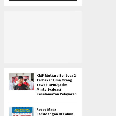
V
i
d
e
o
KMP Mutiara Sentosa 2
Terbakar Lima Orang
Tewas, DPRD Jatim
Minta Evaluasi
Keselamatan Pelayaran
Reses Masa
Persidangan III Tahun