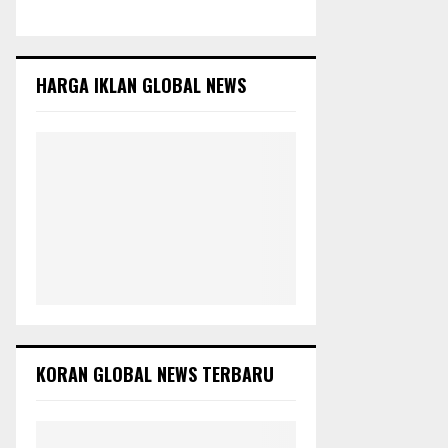
c
E
h
f
A
o
HARGA IKLAN GLOBAL NEWS
r
R
:
C
H
KORAN GLOBAL NEWS TERBARU