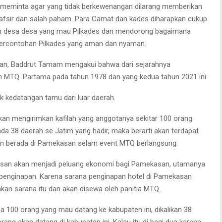
 meminta agar yang tidak berkewenangan dilarang memberikan
h tafsir dan salah paham. Para Camat dan kades diharapkan cukup
ruh desa desa yang mau Pilkades dan mendorong bagaimana
ercontohan Pilkades yang aman dan nyaman.
an, Baddrut Tamam mengakui bahwa dari sejarahnya
h MTQ. Partama pada tahun 1978 dan yang kedua tahun 2021 ini.
 kedatangan tamu dari luar daerah.
kan mengirimkan kafilah yang anggotanya sekitar 100 orang
a 38 daerah se Jatim yang hadir, maka berarti akan terdapat
an berada di Pamekasan selam event MTQ berlangsung.
asan akan menjadi peluang ekonomi bagi Pamekasan, utamanya
 penginapan. Karena sarana penginapan hotel di Pamekasan
kan sarana itu dan akan disewa oleh panitia MTQ.
 100 orang yang mau datang ke kabupaten ini, dikalikan 38
ang akan datang di kabupaten ini. Kalau itu di bagi dua karena