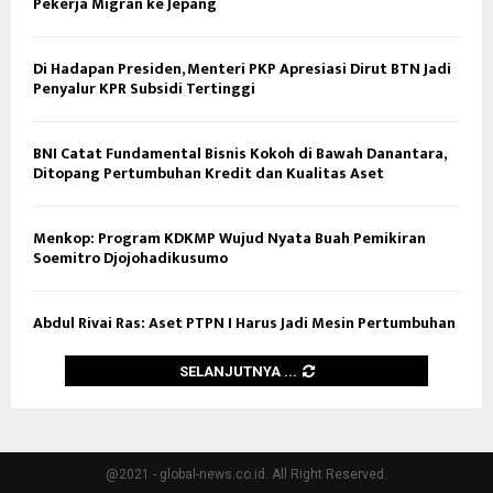
Pekerja Migran ke Jepang
Di Hadapan Presiden, Menteri PKP Apresiasi Dirut BTN Jadi
Penyalur KPR Subsidi Tertinggi
BNI Catat Fundamental Bisnis Kokoh di Bawah Danantara,
Ditopang Pertumbuhan Kredit dan Kualitas Aset
Menkop: Program KDKMP Wujud Nyata Buah Pemikiran
Soemitro Djojohadikusumo
Abdul Rivai Ras: Aset PTPN I Harus Jadi Mesin Pertumbuhan
SELANJUTNYA ...
@2021 - global-news.co.id. All Right Reserved.