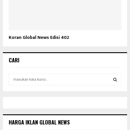
Koran Global News Edisi 402
CARI
S
e
a
S
r
c
E
h
f
A
o
HARGA IKLAN GLOBAL NEWS
r
R