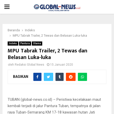
PRIMARY
MENU
Beranda
Indeks
MPU Tabrak Trailer, 2 Tewas dan Belasan Luka-luka
Indeks
Pantura
Utama
MPU Tabrak Trailer, 2 Tewas dan
Belasan Luka-luka
oleh
Redaksi Global News
15 Januari 2020
BAGIKAN
Tampak MPU ringsek setelah menabrak trailer di Jalan Raya
Tuban.
TUBAN (global-news.co.id) – Peristiwa kecelakaan maut
kembali terjadi di jalur Pantura Tuban, tempatnya di jalan
raya Tuban-Semarang KM 17-18 kawasan hutan Jati