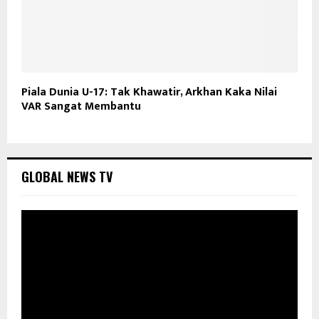
Piala Dunia U-17: Tak Khawatir, Arkhan Kaka Nilai
VAR Sangat Membantu
GLOBAL NEWS TV
P
e
m
u
t
a
r