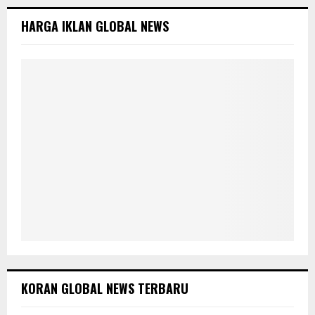
f
A
o
HARGA IKLAN GLOBAL NEWS
r
R
:
C
H
KORAN GLOBAL NEWS TERBARU