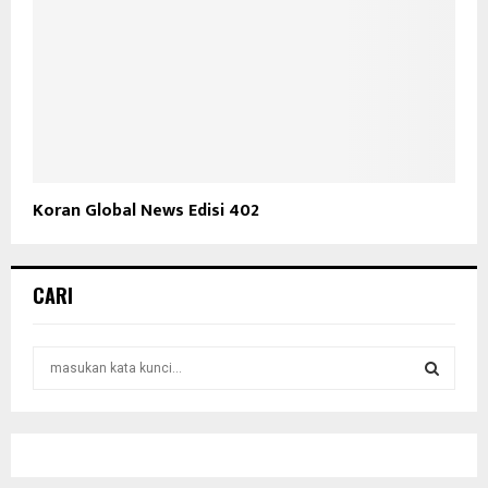
Koran Global News Edisi 402
CARI
S
e
a
S
r
c
E
h