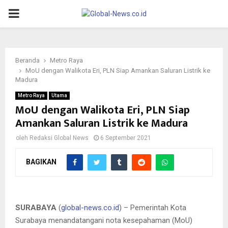
PRIMARY
MENU
Beranda
Metro Raya
MoU dengan Walikota Eri, PLN Siap Amankan Saluran Listrik ke
Madura
Metro Raya
Utama
MoU dengan Walikota Eri, PLN Siap
Amankan Saluran Listrik ke Madura
oleh
Redaksi Global News
6 September 2021
BAGIKAN
Walikota Eri (kiri) menandatangani nota kesepahaman dengan
PLN.
SURABAYA
(
global-news.co.id
) – Pemerintah Kota
Surabaya menandatangani nota kesepahaman (MoU)