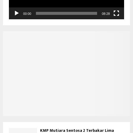
V
i
d
00:00
08:28
e
o
KMP Mutiara Sentosa 2 Terbakar Lima