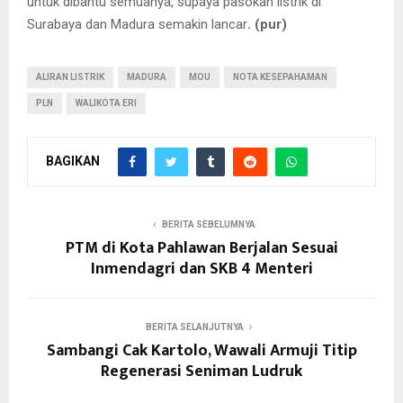
untuk dibantu semuanya, supaya pasokan listrik di
Surabaya dan Madura semakin lancar
. (pur)
ALIRAN LISTRIK
MADURA
MOU
NOTA KESEPAHAMAN
PLN
WALIKOTA ERI
BAGIKAN
BERITA SEBELUMNYA
PTM di Kota Pahlawan Berjalan Sesuai
Inmendagri dan SKB 4 Menteri
BERITA SELANJUTNYA
Sambangi Cak Kartolo, Wawali Armuji Titip
Regenerasi Seniman Ludruk