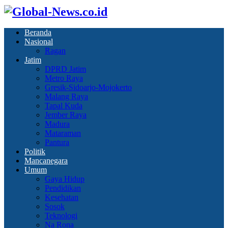
Beranda
Nasional
Ragan
Jatim
DPRD Jatim
Metro Raya
Gresik-Sidoarjo-Mojokerto
Malang Raya
Tapal Kuda
Jember Raya
Madura
Mataraman
Pantura
Politik
Mancanegara
Umum
Gaya Hidup
Pendidikan
Kesehatan
Sosok
Teknologi
Na Rona