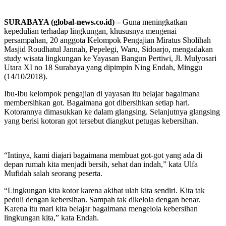
SURABAYA (global-news.co.id) –
Guna meningkatkan
kepedulian terhadap lingkungan, khususnya mengenai
persampahan, 20 anggota Kelompok Pengajian Miratus Sholihah
Masjid Roudhatul Jannah, Pepelegi, Waru, Sidoarjo, mengadakan
study wisata lingkungan ke Yayasan Bangun Pertiwi, Jl. Mulyosari
Utara XI no 18 Surabaya yang dipimpin Ning Endah, Minggu
(14/10/2018).
Ibu-Ibu kelompok pengajian di yayasan itu belajar bagaimana
membersihkan got. Bagaimana got dibersihkan setiap hari.
Kotorannya dimasukkan ke dalam glangsing. Selanjutnya glangsing
yang berisi kotoran got tersebut diangkut petugas kebersihan.
“Intinya, kami diajari bagaimana membuat got-got yang ada di
depan rumah kita menjadi bersih, sehat dan indah,” kata Ulfa
Mufidah salah seorang peserta.
“Lingkungan kita kotor karena akibat ulah kita sendiri. Kita tak
peduli dengan kebersihan. Sampah tak dikelola dengan benar.
Karena itu mari kita belajar bagaimana mengelola kebersihan
lingkungan kita,” kata Endah.