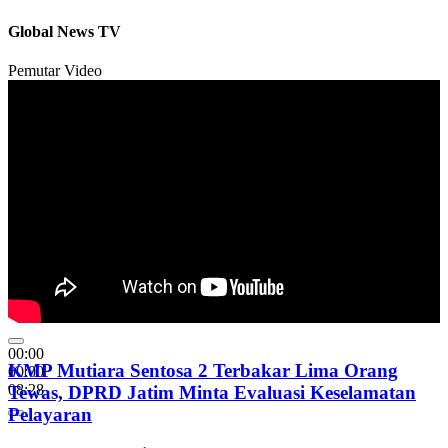
Global News TV
Pemutar Video
00:00
KMP Mutiara Sentosa 2 Terbakar Lima Orang
00:00
08:28
Tewas, DPRD Jatim Minta Evaluasi Keselamatan
Pelayaran