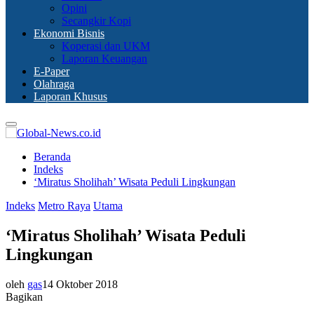
Opini
Secangkir Kopi
Ekonomi Bisnis
Koperasi dan UKM
Laporan Keuangan
E-Paper
Olahraga
Laporan Khusus
Primary
Menu
Beranda
Indeks
‘Miratus Sholihah’ Wisata Peduli Lingkungan
Indeks
Metro Raya
Utama
‘Miratus Sholihah’ Wisata Peduli
Lingkungan
oleh
gas
14 Oktober 2018
Bagikan