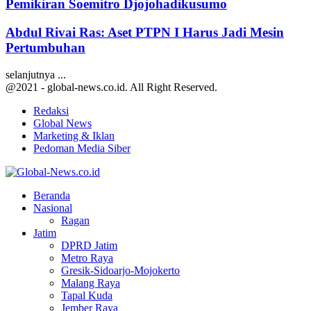
Pemikiran Soemitro Djojohadikusumo
Abdul Rivai Ras: Aset PTPN I Harus Jadi Mesin
Pertumbuhan
selanjutnya ...
@2021 - global-news.co.id. All Right Reserved.
Redaksi
Global News
Marketing & Iklan
Pedoman Media Siber
Facebook
Twitter
Youtube
Beranda
Nasional
Ragan
Jatim
DPRD Jatim
Metro Raya
Gresik-Sidoarjo-Mojokerto
Malang Raya
Tapal Kuda
Jember Raya