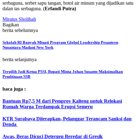
serbaguna, serbet sapu tangan, botol air minum yang dijadikan satu
dalan tas serbaguna. (
Erfandi Putra)
Miratus Sholihah
Bagikan
berita sebelumnya
Sekolah RI Banyak Minati Program Global Leadership Pesantren
Nusantara Madani New York
berita selanjutnya
Terpilih Jadi Ketua PSSI, Bupati Minta Johan Susanto Maksimalkan
Pembinaan SSB
baca juga :
Bantuan Rp7,5 M dari Pemprov Kalteng untuk Relokasi
Rumah Warga Terdampak Erupsi Semeru
KTR Surabaya Diterapkan, Pelanggar Terancam Sanksi dan
Denda
Awas, Beras Dicuci Detergen Beredar di Gresik