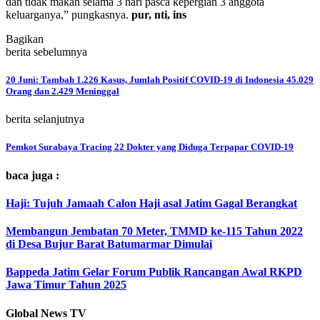
dan tidak makan selama 3 hari pasca kepergian 3 anggota
keluarganya,” pungkasnya.
pur, nti, ins
Bagikan
berita sebelumnya
20 Juni: Tambah 1.226 Kasus, Jumlah Positif COVID-19 di Indonesia 45.029
Orang dan 2.429 Meninggal
berita selanjutnya
Pemkot Surabaya Tracing 22 Dokter yang Diduga Terpapar COVID-19
baca juga :
Haji: Tujuh Jamaah Calon Haji asal Jatim Gagal Berangkat
Membangun Jembatan 70 Meter, TMMD ke-115 Tahun 2022
di Desa Bujur Barat Batumarmar Dimulai
Bappeda Jatim Gelar Forum Publik Rancangan Awal RKPD
Jawa Timur Tahun 2025
Global News TV