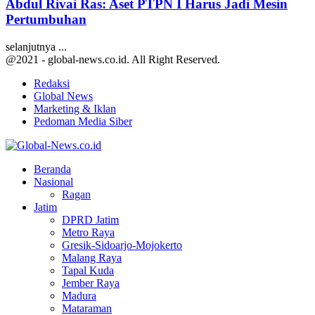
Abdul Rivai Ras: Aset PTPN I Harus Jadi Mesin
Pertumbuhan
selanjutnya ...
@2021 - global-news.co.id. All Right Reserved.
Redaksi
Global News
Marketing & Iklan
Pedoman Media Siber
Facebook
Twitter
Youtube
Beranda
Nasional
Ragan
Jatim
DPRD Jatim
Metro Raya
Gresik-Sidoarjo-Mojokerto
Malang Raya
Tapal Kuda
Jember Raya
Madura
Mataraman