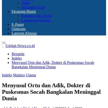
Opini
Secangkir Kopi
Ekonomi Bisnis
Koperasi dan UKM
Laporan Keuangan
E-Paper
Olahraga
Laporan Khusus
Primary
Menu
Beranda
Indeks
Menyusul Ortu dan Adik, Dokter di Puskesmas Socah
Bangkalan Meninggal Dunia
Indeks
Madura
Utama
Menyusul Ortu dan Adik, Dokter di
Puskesmas Socah Bangkalan Meninggal
Dunia