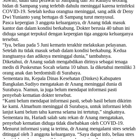
Suwito, salah satu perawat di Sampang dan Sri Rahayu seorang
bidan di Sampang yang terlebih dahulu meninggal karena terinfeksi
COVID-19. Setelah kedua orangtua meninggal, sang adik dr Deny
Dwi Yunianto yang bertugas di Sampang turut menyusul.
Pasca kepergian 3 anggota keluarganya, dr Anang tidak masuk
kantor dan dalam kondisi berkabung. Dokter berusia 40 tahun ini
diduga sangat terpukul dengan kepergian tiga anggota keluarganya
tersebut.
“Iya, beliau pada 5 Juni kemarin terakhir melakukan pelayanan.
Setelah itu tidak masuk sebab dalam kondisi berkabung. Kedua
irangtuanya dan adiknya meninggal dunia,” tambahnya.
Diketahui, dr Anang sudah mengabdikan dirinya sebagai tenaga
medis di Puskesmas Socah selama 10 tahun. Ia diketahui memiliki 3
orang anak dan berdomisili di Surabaya.
Sementara itu, Kepala Dinas Kesehatan (Dinkes) Kabupaten
Bangkalan.Sudiyo mengatakan dr Anang meninggal dunia di
Surabaya. Namun, ia juga belum mendapat informasi pasti
penyebab kematian dokter tersebut.
“Kami belum mendapat informasi pasti, sebab hasil belum dikirim
ke kami. Almarhum meninggal di Surabaya, untuk informasi lebih
lanjut kami belum tahu karena selama ini tertutup,” singkatnya.
Sementara itu, Hariadi salah satu rekan dr Anang mengatakan,
penyebab kematian diduga tidak disebabkan oleh COVID-19.
Menurut informasi yang ia terima, dr Anang mengalami stres setelah
ditinggal oleh 3 anggota keluarganya. “Saya dapat info, beliau stres