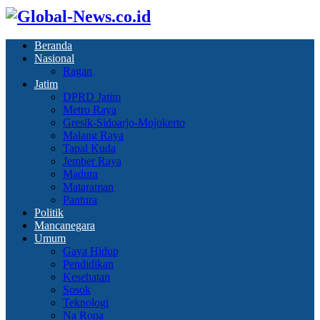
Beranda
Nasional
Ragan
Jatim
DPRD Jatim
Metro Raya
Gresik-Sidoarjo-Mojokerto
Malang Raya
Tapal Kuda
Jember Raya
Madura
Mataraman
Pantura
Politik
Mancanegara
Umum
Gaya Hidup
Pendidikan
Kesehatan
Sosok
Teknologi
Na Rona