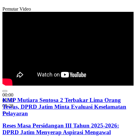
Pemutar Video
00:00
KMP Mutiara Sentosa 2 Terbakar Lima Orang
00:00
08:28
Tewas, DPRD Jatim Minta Evaluasi Keselamatan
Pelayaran
Reses Masa Persidangan III Tahun 2025-2026:
DPRD Jatim Menyerap Aspirasi Mengawal