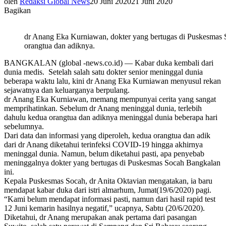
oleh
Redaksi Global News
20 Juni 2020
21 Juni 2020
Bagikan
dr Anang Eka Kurniawan, dokter yang bertugas di Puskesmas
orangtua dan adiknya.
BANGKALAN (global -news.co.id) — Kabar duka kembali dari
dunia medis. Setelah salah satu dokter senior meninggal dunia
beberapa waktu lalu, kini dr Anang Eka Kurniawan menyusul rekan
sejawatnya dan keluarganya berpulang.
dr Anang Eka Kurniawan, memang mempunyai cerita yang sangat
memprihatinkan. Sebelum dr Anang meninggal dunia, terlebih
dahulu kedua orangtua dan adiknya meninggal dunia beberapa hari
sebelumnya.
Dari data dan informasi yang diperoleh, kedua orangtua dan adik
dari dr Anang diketahui terinfeksi COVID-19 hingga akhirnya
meninggal dunia. Namun, belum diketahui pasti, apa penyebab
meninggalnya dokter yang bertugas di Puskesmas Socah Bangkalan
ini.
Kepala Puskesmas Socah, dr Anita Oktavian mengatakan, ia baru
mendapat kabar duka dari istri almarhum, Jumat(19/6/2020) pagi.
“Kami belum mendapat informasi pasti, namun dari hasil rapid test
12 Juni kemarin hasilnya negatif,” ucapnya, Sabtu (20/6/2020).
Diketahui, dr Anang merupakan anak pertama dari pasangan