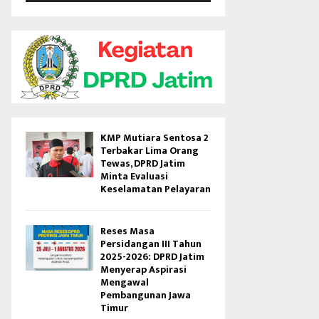
V
i
d
e
o
KMP Mutiara Sentosa 2
Terbakar Lima Orang
Tewas, DPRD Jatim
Minta Evaluasi
Keselamatan Pelayaran
Reses Masa
Persidangan III Tahun
2025-2026: DPRD Jatim
Menyerap Aspirasi
Mengawal
Pembangunan Jawa
Timur