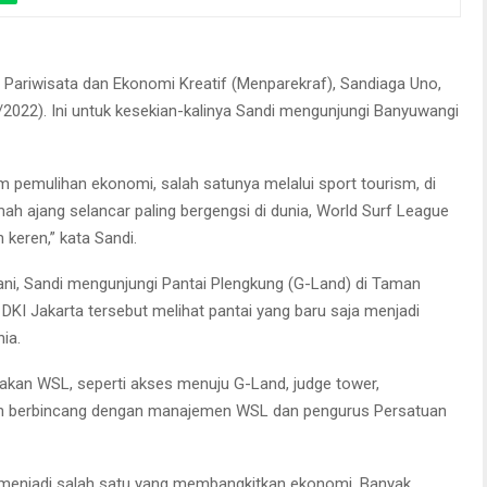
i, Menparekraf Sandiaga Uno mengunjungi Pantai Plengkung (G-Land) di
man Nasional Alas Purwo
i Pariwisata dan Ekonomi Kreatif (Menparekraf), Sandiaga Uno,
2022). Ini untuk kesekian-kalinya Sandi mengunjungi Banyuwangi
 pemulihan ekonomi, salah satunya melalui sport tourism, di
h ajang selancar paling bergengsi di dunia, World Surf League
 keren,” kata Sandi.
ani, Sandi mengunjungi Pantai Plengkung (G-Land) di Taman
DKI Jakarta tersebut melihat pantai yang baru saja menjadi
ia.
nakan WSL, seperti akses menuju G-Land, judge tower,
 dan berbincang dengan manajemen WSL dan pengurus Persatuan
ti menjadi salah satu yang membangkitkan ekonomi. Banyak