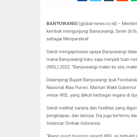
Didampingi Bupati Banyuwangi Ipuk Fiestiandan
Ta
BANYUWANGI
(global-news.co.id) – Menter
kembali mengunjungi Banyuwangi, Senin (6/6/
sebagai Menparekraf.
Sandi mengapresiasi upaya Banyuwangi dalam
mana Banyuwangi baru saja menjadi tuan ruma
(WSL) 2022. “Banyuwangi makin ke sini, makin
Didampingi Bupati Banyuwangi Ipuk Fiestiand
Nasional Alas Purwo. Mantan Wakil Gubernur 
venue WSL yang diikuti berbagai negara di dun
Sandi melihat sarana dan fasilitas yang digu
penginapan, dan lainnya. Dia juga bertemu
Selancar Ombak Indonesia.
“Ajang sport tourism seperti WSL ini terbuk