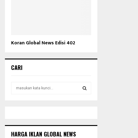
Koran Global News Edisi 402
CARI
S
e
a
S
r
c
E
h
f
A
o
HARGA IKLAN GLOBAL NEWS
r
R