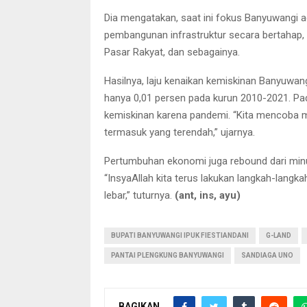
Dia mengatakan, saat ini fokus Banyuwangi 
pembangunan infrastruktur secara bertahap, w
Pasar Rakyat, dan sebagainya.
Hasilnya, laju kenaikan kemiskinan Banyuwang
hanya 0,01 persen pada kurun 2010-2021. Pa
kemiskinan karena pandemi. “Kita mencoba m
termasuk yang terendah,” ujarnya.
Pertumbuhan ekonomi juga rebound dari minu
“InsyaAllah kita terus lakukan langkah-langk
lebar,” tuturnya.
(ant, ins, ayu)
BUPATI BANYUWANGI IPUK FIESTIANDANI
G-LAND
PANTAI PLENGKUNG BANYUWANGI
SANDIAGA UNO
BAGIKAN