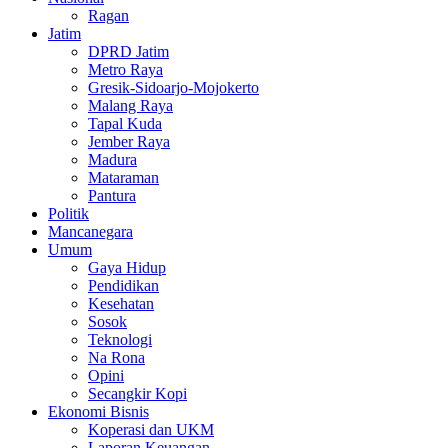
Ragan
Jatim
DPRD Jatim
Metro Raya
Gresik-Sidoarjo-Mojokerto
Malang Raya
Tapal Kuda
Jember Raya
Madura
Mataraman
Pantura
Politik
Mancanegara
Umum
Gaya Hidup
Pendidikan
Kesehatan
Sosok
Teknologi
Na Rona
Opini
Secangkir Kopi
Ekonomi Bisnis
Koperasi dan UKM
Laporan Keuangan