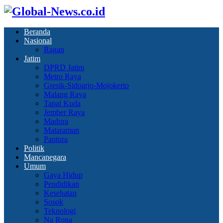
Beranda
Nasional
Ragan
Jatim
DPRD Jatim
Metro Raya
Gresik-Sidoarjo-Mojokerto
Malang Raya
Tapal Kuda
Jember Raya
Madura
Mataraman
Pantura
Politik
Mancanegara
Umum
Gaya Hidup
Pendidikan
Kesehatan
Sosok
Teknologi
Na Rona