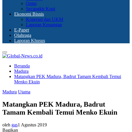
Opini
Secangkir Kopi
Ekonomi Bisnis
Koperasi dan UKM
Laporan Keuangan
E-Paper
Olahraga
Laporan Khusus
Primary
Menu
Beranda
Madura
Matangkan PEK Madura, Badrut Tamam Kembali Temui
Menko Ekuin
Madura
Utama
Matangkan PEK Madura, Badrut
Tamam Kembali Temui Menko Ekuin
oleh
gas
1 Agustus 2019
Bagikan