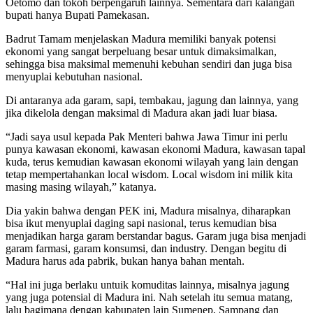
Oetomo dan tokoh berpengaruh lainnya. Sementara dari kalangan
bupati hanya Bupati Pamekasan.
Badrut Tamam menjelaskan Madura memiliki banyak potensi
ekonomi yang sangat berpeluang besar untuk dimaksimalkan,
sehingga bisa maksimal memenuhi kebuhan sendiri dan juga bisa
menyuplai kebutuhan nasional.
Di antaranya ada garam, sapi, tembakau, jagung dan lainnya, yang
jika dikelola dengan maksimal di Madura akan jadi luar biasa.
“Jadi saya usul kepada Pak Menteri bahwa Jawa Timur ini perlu
punya kawasan ekonomi, kawasan ekonomi Madura, kawasan tapal
kuda, terus kemudian kawasan ekonomi wilayah yang lain dengan
tetap mempertahankan local wisdom. Local wisdom ini milik kita
masing masing wilayah,” katanya.
Dia yakin bahwa dengan PEK ini, Madura misalnya, diharapkan
bisa ikut menyuplai daging sapi nasional, terus kemudian bisa
menjadikan harga garam berstandar bagus. Garam juga bisa menjadi
garam farmasi, garam konsumsi, dan industry. Dengan begitu di
Madura harus ada pabrik, bukan hanya bahan mentah.
“Hal ini juga berlaku untuik komuditas lainnya, misalnya jagung
yang juga potensial di Madura ini. Nah setelah itu semua matang,
lalu bagimana dengan kabupaten lain Sumenep, Sampang dan