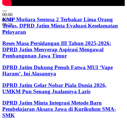
00:00
KMP Mutiara Sentosa 2 Terbakar Lima Orang
00:00
08:28
Tewas, DPRD Jatim Minta Evaluasi Keselamatan
Pelayaran
Reses Masa Persidangan III Tahun 2025-2026:
DPRD Jatim Menyerap Aspirasi Mengawal
Pembangunan Jawa Timur
DPRD Jatim Dukung Penuh Fatwa MUI ‘Vape
Haram’, Ini Alasannya
DPRD Jatim Gelar Nobar Piala Dunia 2026,
UMKM Pun Senang Jualannya Laris
DPRD Jatim Minta Integrasi Metode Baru
Pembelajaran Aksara Jawa di Kurikulum SMA-
SMK