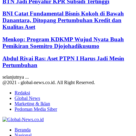
BTN Jadi Penyalur KPR Subsidi Tertinggi
BNI Catat Fundamental Bisnis Kokoh di Bawah
Danantara, Ditopang Pertumbuhan Kredit dan
Kualitas Aset
Menkop: Program KDKMP Wujud Nyata Buah
Pemikiran Soemitro Djojohadikusumo
Abdul Rivai Ras: Aset PTPN I Harus Jadi Mesin
Pertumbuhan
selanjutnya ...
@2021 - global-news.co.id. All Right Reserved.
Redaksi
Global News
Marketing & Iklan
Pedoman Media Siber
Facebook
Twitter
Youtube
Beranda
Nasional