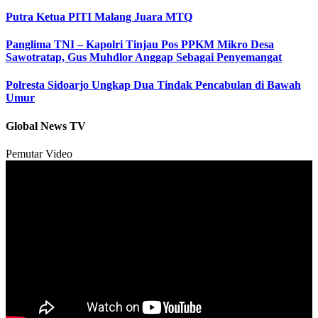
Putra Ketua PITI Malang Juara MTQ
Panglima TNI – Kapolri Tinjau Pos PPKM Mikro Desa
Sawotratap, Gus Muhdlor Anggap Sebagai Penyemangat
Polresta Sidoarjo Ungkap Dua Tindak Pencabulan di Bawah
Umur
Global News TV
Pemutar Video