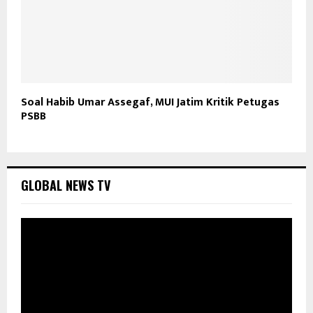
Soal Habib Umar Assegaf, MUI Jatim Kritik Petugas
PSBB
GLOBAL NEWS TV
P
e
m
u
t
a
r