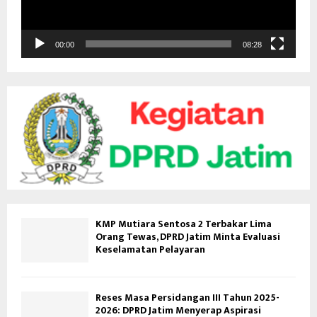
V
i
d
00:00
08:28
e
o
KMP Mutiara Sentosa 2 Terbakar Lima
Orang Tewas, DPRD Jatim Minta Evaluasi
Keselamatan Pelayaran
Reses Masa Persidangan III Tahun 2025-
2026: DPRD Jatim Menyerap Aspirasi