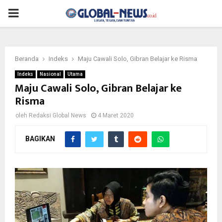
PRIMARY
MENU
Beranda
Indeks
Maju Cawali Solo, Gibran Belajar ke Risma
Indeks
Nasional
Utama
Maju Cawali Solo, Gibran Belajar ke
Risma
oleh
Redaksi Global News
4 Maret 2020
BAGIKAN