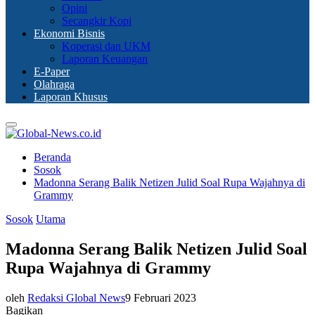
Opini
Secangkir Kopi
Ekonomi Bisnis
Koperasi dan UKM
Laporan Keuangan
E-Paper
Olahraga
Laporan Khusus
Primary
Menu
Beranda
Sosok
Madonna Serang Balik Netizen Julid Soal Rupa Wajahnya di
Grammy
Sosok
Utama
Madonna Serang Balik Netizen Julid Soal
Rupa Wajahnya di Grammy
oleh
Redaksi Global News
9 Februari 2023
Bagikan