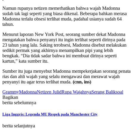
Namun rupanya netizen memerhatikan bahwa wajah Madonna
sudah tak lagi seperti yang biasa dikenal. Beberapa bahkan merasa
Madonna terlalu obsesi terlihat muda, padahal usianya sudah 64
tahun.
Menurut laporan New York Post, seorang sumber dekat Madonna
mengatakan bahwa penyanyi itu ingin terlihat seperti dirinya pada
23 tahun yang lalu. Saking terobsesi, Madonna disebut melakukan
sedikit permak yang akhirnya menampilkan pipi yang lebih
bengkak. “Dia tidak sadar bahwa ini membuat dirinya seperti
kartun,” kata sumber itu.
Sumber itu juga menyebut Madonna mempekerjakan seorang penata
rias dan ahli wajah yang selalu mengawasi dan merawat wajah
penyanyi itu agar terus terlihat muda.
(cnn, ins)
Grammy
Madonna
Netizen Julid
Rupa Wajahnya
Serang Balik
soal
Bagikan
berita sebelumnya
Liga Inggris: Legenda MU Respek pada Manchester City
berita selanjutnya