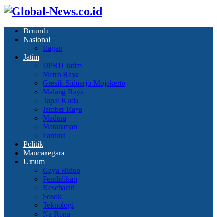
Beranda
Nasional
Ragan
Jatim
DPRD Jatim
Metro Raya
Gresik-Sidoarjo-Mojokerto
Malang Raya
Tapal Kuda
Jember Raya
Madura
Mataraman
Pantura
Politik
Mancanegara
Umum
Gaya Hidup
Pendidikan
Kesehatan
Sosok
Teknologi
Na Rona