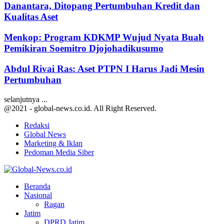
Danantara, Ditopang Pertumbuhan Kredit dan
Kualitas Aset
Menkop: Program KDKMP Wujud Nyata Buah
Pemikiran Soemitro Djojohadikusumo
Abdul Rivai Ras: Aset PTPN I Harus Jadi Mesin
Pertumbuhan
selanjutnya ...
@2021 - global-news.co.id. All Right Reserved.
Redaksi
Global News
Marketing & Iklan
Pedoman Media Siber
Facebook
Twitter
Youtube
Beranda
Nasional
Ragan
Jatim
DPRD Jatim