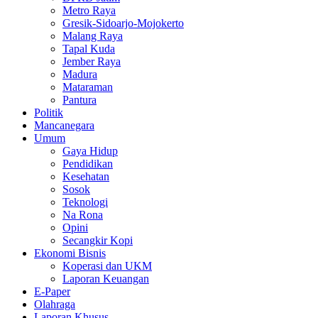
Metro Raya
Gresik-Sidoarjo-Mojokerto
Malang Raya
Tapal Kuda
Jember Raya
Madura
Mataraman
Pantura
Politik
Mancanegara
Umum
Gaya Hidup
Pendidikan
Kesehatan
Sosok
Teknologi
Na Rona
Opini
Secangkir Kopi
Ekonomi Bisnis
Koperasi dan UKM
Laporan Keuangan
E-Paper
Olahraga
Laporan Khusus