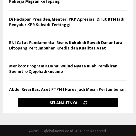
Pekerja Migran ke Jepang
Di Hadapan Presiden, Menteri PKP Apresiasi Dirut BTN Jadi
Penyalur KPR Subsidi Tertinggi
BNI Catat Fundamental Bisnis Kokoh di Bawah Danantara,
Ditopang Pertumbuhan Kredit dan Kualitas Aset
Menkop: Program KDKMP Wujud Nyata Buah Pemikiran
Soemitro Djojohadikusumo
Abdul Rivai Ras: Aset PTPN I Harus Jadi Mesin Pertumbuhan
SELANJUTNYA ...
@2021 - global-news.co.id. All Right Reserved.