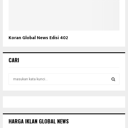
Koran Global News Edisi 402
CARI
S
e
a
S
r
c
E
h
f
A
o
HARGA IKLAN GLOBAL NEWS
r
R