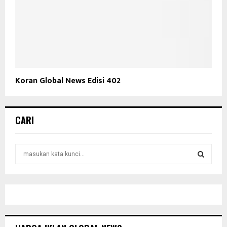
Koran Global News Edisi 402
CARI
S
e
a
S
r
c
E
h
f
A
o