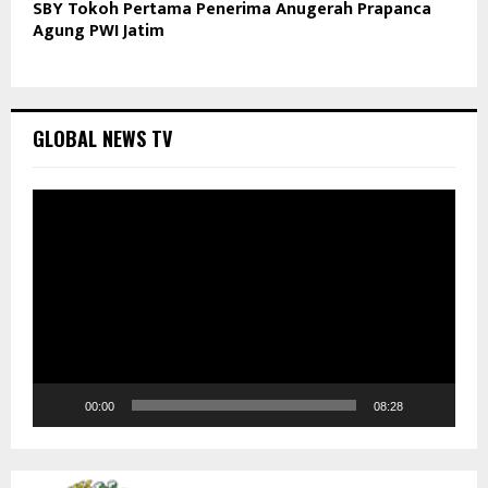
SBY Tokoh Pertama Penerima Anugerah Prapanca
Agung PWI Jatim
GLOBAL NEWS TV
P
e
m
u
t
a
r
V
i
d
00:00
08:28
e
o