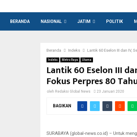
BERANDA
NASIONAL
JATIM
POLITIK
M
Beranda
Indeks
Lantik 60 Eselon III dan IV
Indeks
Metro Raya
Utama
Lantik 60 Eselon III d
Fokus Perpres 80 Tah
oleh
Redaksi Global News
23 Januari 2020
BAGIKAN
Sekdaprov Jatim Dr Ir Heru Tjahjono memberikan u
Administrator (eselon III) dan Pejabat Pengawas (
Andayani No 
SURABAYA (global-news.co.id) – Untuk mengisi