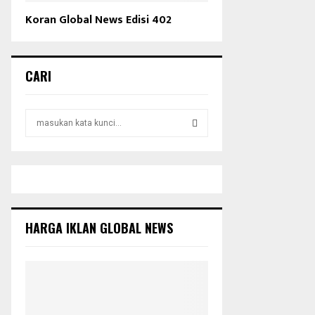
Koran Global News Edisi 402
CARI
S
e
a
S
r
c
E
h
f
A
o
HARGA IKLAN GLOBAL NEWS
r
R
:
C
H