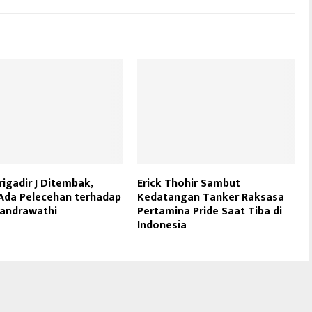
rigadir J Ditembak,
Erick Thohir Sambut
Ada Pelecehan terhadap
Kedatangan Tanker Raksasa
Candrawathi
Pertamina Pride Saat Tiba di
Indonesia