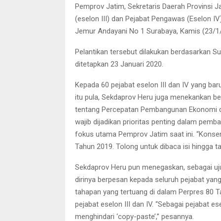
Pemprov Jatim, Sekretaris Daerah Provinsi Ja
(eselon III) dan Pejabat Pengawas (Eselon I
Jemur Andayani No 1 Surabaya, Kamis (23/1/
Pelantikan tersebut dilakukan berdasarkan 
ditetapkan 23 Januari 2020.
Kepada 60 pejabat eselon III dan IV yang ba
itu pula, Sekdaprov Heru juga menekankan be
tentang Percepatan Pembangunan Ekonomi di
wajib dijadikan prioritas penting dalam pemb
fokus utama Pemprov Jatim saat ini. “Konsen
Tahun 2019. Tolong untuk dibaca isi hingga t
Sekdaprov Heru pun menegaskan, sebagai uj
dirinya berpesan kepada seluruh pejabat yan
tahapan yang tertuang di dalam Perpres 80 Tah
pejabat eselon III dan IV. “Sebagai pejabat e
menghindari ‘copy-paste’,” pesannya.