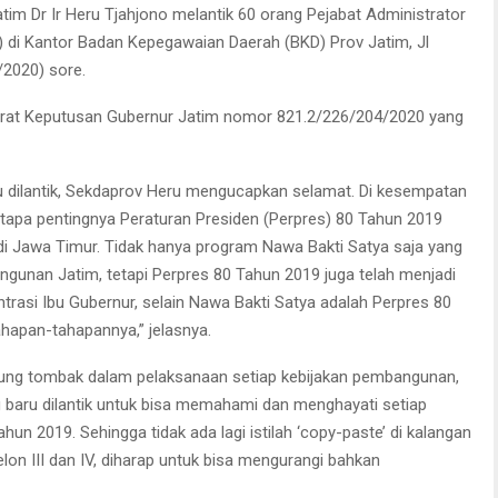
tim Dr Ir Heru Tjahjono melantik 60 orang Pejabat Administrator
V) di Kantor Badan Kepegawaian Daerah (BKD) Prov Jatim, Jl
2020) sore.
Surat Keputusan Gubernur Jatim nomor 821.2/226/204/2020 yang
ru dilantik, Sekdaprov Heru mengucapkan selamat. Di kesempatan
tapa pentingnya Peraturan Presiden (Perpres) 80 Tahun 2019
 Jawa Timur. Tidak hanya program Nawa Bakti Satya saja yang
angunan Jatim, tetapi Perpres 80 Tahun 2019 juga telah menjadi
trasi Ibu Gubernur, selain Nawa Bakti Satya adalah Perpres 80
ahapan-tahapannya,” jelasnya.
ung tombak dalam pelaksanaan setiap kebijakan pembangunan,
g baru dilantik untuk bisa memahami dan menghayati setiap
un 2019. Sehingga tidak ada lagi istilah ‘copy-paste’ di kalangan
selon III dan IV, diharap untuk bisa mengurangi bahkan