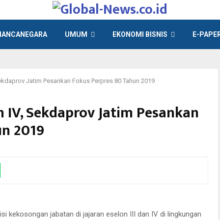
ANCANEGARA
UMUM
EKONOMI BISNIS
E-PAPE
, Sekdaprov Jatim Pesankan Fokus Perpres 80 Tahun 2019
an IV, Sekdaprov Jatim Pesankan
un 2019
capan selamat kepada salah satu pejabat usai melantik 60 orang Pejabat
Eselon IV) di Kantor Badan Kepegawaian Daerah (BKD) Prov Jatim, Jl Jemur
1 Surabaya, Kamis (23/1/2020) sore.
 kekosongan jabatan di jajaran eselon III dan IV di lingkungan