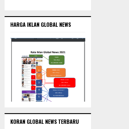
c
E
h
f
A
o
HARGA IKLAN GLOBAL NEWS
r
R
:
C
H
KORAN GLOBAL NEWS TERBARU