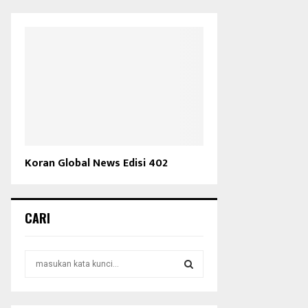
Koran Global News Edisi 402
CARI
S
e
a
S
r