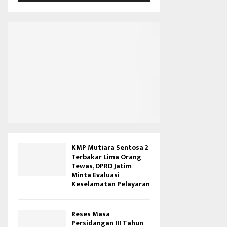
V
i
d
e
o
KMP Mutiara Sentosa 2
Terbakar Lima Orang
Tewas, DPRD Jatim
Minta Evaluasi
Keselamatan Pelayaran
Reses Masa
Persidangan III Tahun